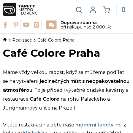
Přejít
na
Hledat
Login
NÁKUPN
obsah
Doprava zdarma
KOŠÍK
při nákupu nad 2 000 Kč
Domů
Realizace
Café Colore Praha
Café Colore Praha
Máme vždy velkou radost, když se můžeme podílet
se na vytváření
jedinečných míst s neopakovatelnou
atmosférou
. To je případ i výtečné pražské kavárny a
restaurace
Café Colore
na rohu Palackého a
Jungmannovy ulice na Praze 1.
V této restauraci najdete naše
moderní tapety
, mj. z
kolekce
Michalsky
. Jsme vděční za tuto příležitost,