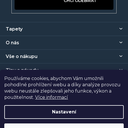
PŘIHLÁSIT SE
Z
Tapety
á
p
O nás
a
t
Vše o nákupu
í
Tipy a návody
Používáme cookies, abychom Vám umožnili
pohodlné prohlížení webu a díky analýze provozu
Kontakt
webu neustále zlepšovali jeho funkce, výkon a
použitelnost.
Více informací
Prodejna
Nastavení
Copyright 2026
Tapety Metro Florenc
. Všechna práva
vyhrazena.