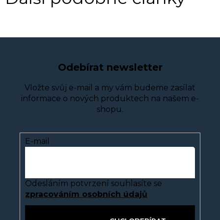
Odebírat newsletter
Vložte svůj e-mail a my vám budeme zasílat
informace o nových produktech na našem e-
shopu.
E-mail
Odesláním potvrzení souhlasíte se
zpracováním osobních údajů