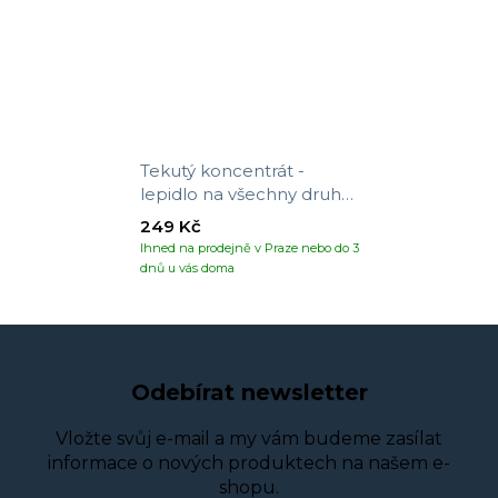
Tekutý koncentrát -
lepidlo na všechny druhy
tapet
249 Kč
Ihned na prodejně v Praze nebo do 3
dnů u vás doma
Odebírat newsletter
Vložte svůj e-mail a my vám budeme zasílat
informace o nových produktech na našem e-
shopu.