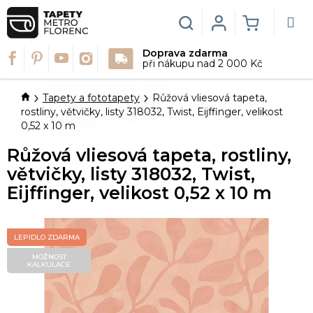
Přejít
na
Hledat
Login
NÁKUPN
obsah
Doprava zdarma
KOŠÍK
při nákupu nad 2 000 Kč
Domů
Tapety a fototapety
Růžová vliesová tapeta,
rostliny, větvičky, listy 318032, Twist, Eijffinger, velikost
0,52 x 10 m
Růžová vliesová tapeta, rostliny,
větvičky, listy 318032, Twist,
Eijffinger, velikost 0,52 x 10 m
LEPIDLO ZDARMA
MOŽNOST
KALKULACE