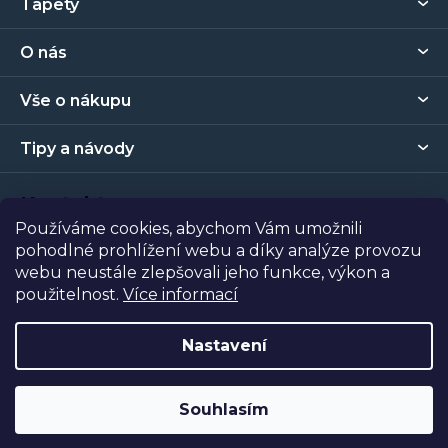
Tapety
á
p
O nás
a
t
Vše o nákupu
í
Tipy a návody
Kontakt
Používáme cookies, abychom Vám umožnili
pohodlné prohlížení webu a díky analýze provozu
Prodejna
webu neustále zlepšovali jeho funkce, výkon a
použitelnost.
Více informací
Copyright 2026
Tapety Metro Florenc
. Všechna práva
vyhrazena.
Nastavení
Vytvořil Shoptet
| Nakódoval
Shopcode
Souhlasím
Odstoupit od smlouvy