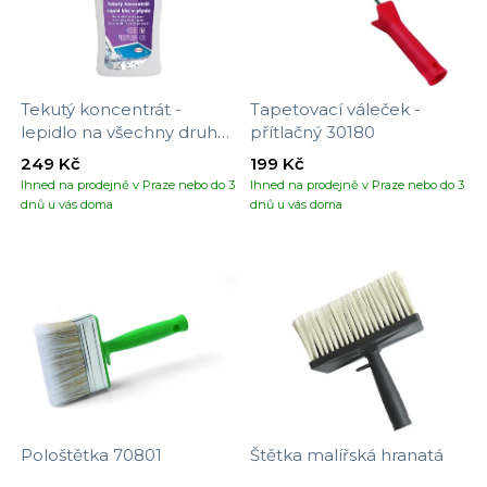
Tekutý koncentrát -
Tapetovací váleček -
lepidlo na všechny druhy
přítlačný 30180
tapet
249 Kč
199 Kč
Ihned na prodejně v Praze nebo do 3
Ihned na prodejně v Praze nebo do 3
dnů u vás doma
dnů u vás doma
Pološtětka 70801
Štětka malířská hranatá