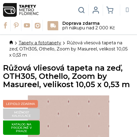
Přejít
na
Hledat
Login
NÁKUPN
obsah
Doprava zdarma
KOŠÍK
při nákupu nad 2 000 Kč
Domů
Tapety a fototapety
Růžová vliesová tapeta na
zeď, OTH305, Othello, Zoom by Masureel, velikost 10,05
x 0,53 m
Růžová vliesová tapeta na zeď,
OTH305, Othello, Zoom by
Masureel, velikost 10,05 x 0,53 m
LEPIDLO ZDARMA
MOŽNOST
KALKULACE
KATALOG NA
PRODEJNĚ V
PRAZE