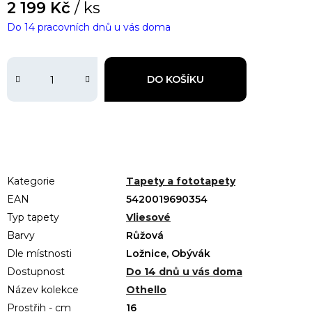
2 199 Kč
/ ks
Do 14 pracovních dnů u vás doma
DO KOŠÍKU
Kategorie
Tapety a fototapety
EAN
5420019690354
Typ tapety
Vliesové
Barvy
Růžová
Dle místnosti
Ložnice, Obývák
Dostupnost
Do 14 dnů u vás doma
Název kolekce
Othello
Prostřih - cm
16