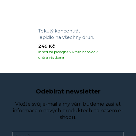
Tekutý koncentrát -
lepidlo na všechny druhy
tapet
249 Kč
Ihned na prodejně v Praze nebo do 3
dnů u vás doma
Odebírat newsletter
Vložte svůj e-mail a my vám budeme zasílat
informace o nových produktech na našem e-
shopu.