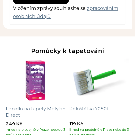
Vložením zprávy souhlasíte se
zpracováním
osobních údajů
Pomůcky k tapetování
Lepidlo na tapety Metylan
Pološtětka 70801
Direct
249 Kč
119 Kč
Ihned na prodejně v Praze nebo do 3
Ihned na prodejně v Praze nebo do 3
dnů u vás doma
dnů u vás doma