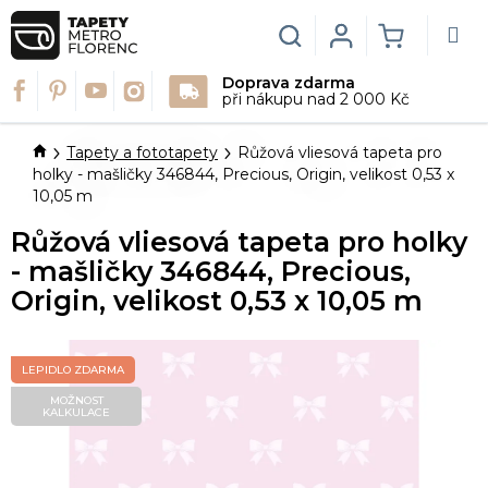
Přejít
na
Hledat
Login
NÁKUPN
obsah
Doprava zdarma
KOŠÍK
při nákupu nad 2 000 Kč
Domů
Tapety a fototapety
Růžová vliesová tapeta pro
holky - mašličky 346844, Precious, Origin, velikost 0,53 x
10,05 m
Růžová vliesová tapeta pro holky
- mašličky 346844, Precious,
Origin, velikost 0,53 x 10,05 m
LEPIDLO ZDARMA
MOŽNOST
KALKULACE