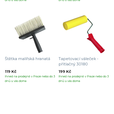
Štětka malířská hranatá
Tapetovací váleček -
přítlačný 30180
119 Kč
199 Kč
Ihned na prodejně v Praze nebo do 3
Ihned na prodejně v Praze nebo do 3
dnů u vás doma
dnů u vás doma