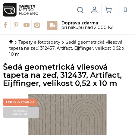
Přejít
na
Hledat
Login
NÁKUPN
obsah
Doprava zdarma
KOŠÍK
při nákupu nad 2 000 Kč
Domů
Tapety a fototapety
Šedá geometrická vliesová
tapeta na zeď, 312437, Artifact, Eijffinger, velikost 0,52 x
10 m
Šedá geometrická vliesová
tapeta na zeď, 312437, Artifact,
Eijffinger, velikost 0,52 x 10 m
LEPIDLO ZDARMA
MOŽNOST
KALKULACE