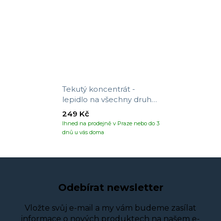
Tekutý koncentrát -
lepidlo na všechny druhy
tapet
249 Kč
Ihned na prodejně v Praze nebo do 3
dnů u vás doma
Odebírat newsletter
Vložte svůj e-mail a my vám budeme zasílat
informace o nových produktech na našem e-