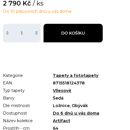
2 790 Kč
/ ks
Do 10 pracovních dnů u vás doma
DO KOŠÍKU
Kategorie
Tapety a fototapety
EAN
8715518124378
Typ tapety
Vliesové
Barvy
Šedá
Dle místnosti
Ložnice, Obývák
Dostupnost
Do 6 dnů u vás doma
Název kolekce
Artifact
Prostřih - cm
64