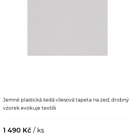
Jemně plastická šedá vliesová tapeta na zeď, drobný
vzorek evokuje textilii.
1 490 Kč
/ ks