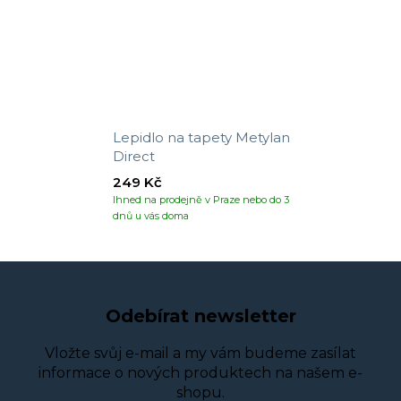
Lepidlo na tapety Metylan
Direct
249 Kč
Ihned na prodejně v Praze nebo do 3
dnů u vás doma
Odebírat newsletter
Vložte svůj e-mail a my vám budeme zasílat
informace o nových produktech na našem e-
shopu.