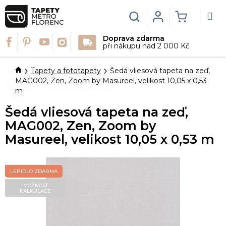
Přejít
na
Hledat
Login
NÁKUPN
obsah
Doprava zdarma
KOŠÍK
při nákupu nad 2 000 Kč
Domů
Tapety a fototapety
Šedá vliesová tapeta na zeď,
MAG002, Zen, Zoom by Masureel, velikost 10,05 x 0,53
m
Šedá vliesová tapeta na zeď,
MAG002, Zen, Zoom by
Masureel, velikost 10,05 x 0,53 m
LEPIDLO ZDARMA
MOŽNOST
KALKULACE