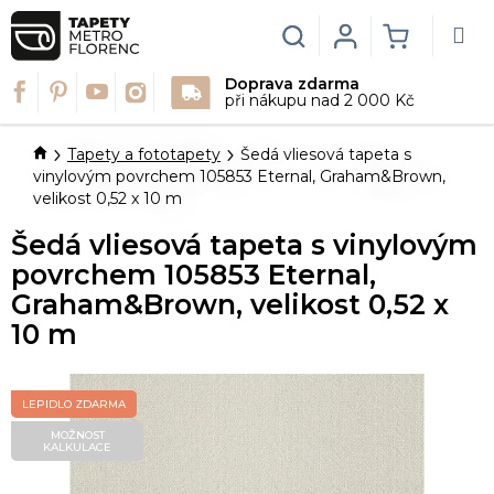
Přejít
na
Hledat
Login
NÁKUPN
obsah
Doprava zdarma
KOŠÍK
při nákupu nad 2 000 Kč
Domů
Tapety a fototapety
Šedá vliesová tapeta s
vinylovým povrchem 105853 Eternal, Graham&Brown,
velikost 0,52 x 10 m
Šedá vliesová tapeta s vinylovým
povrchem 105853 Eternal,
Graham&Brown, velikost 0,52 x
10 m
LEPIDLO ZDARMA
MOŽNOST
KALKULACE