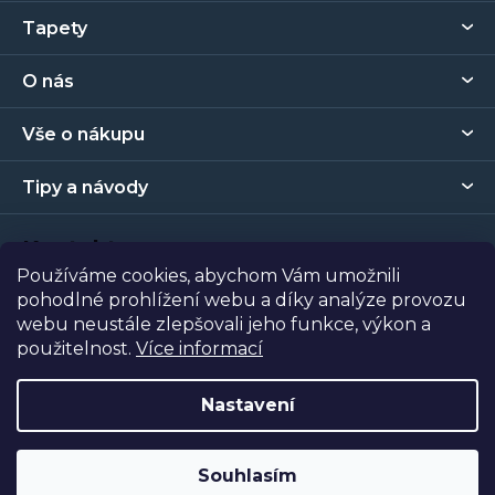
Z
Tapety
á
p
O nás
a
t
Vše o nákupu
í
Tipy a návody
Kontakt
Používáme cookies, abychom Vám umožnili
pohodlné prohlížení webu a díky analýze provozu
Prodejna
webu neustále zlepšovali jeho funkce, výkon a
použitelnost.
Více informací
Copyright 2026
Tapety Metro Florenc
. Všechna práva
vyhrazena.
Nastavení
Vytvořil Shoptet
| Nakódoval
Shopcode
Souhlasím