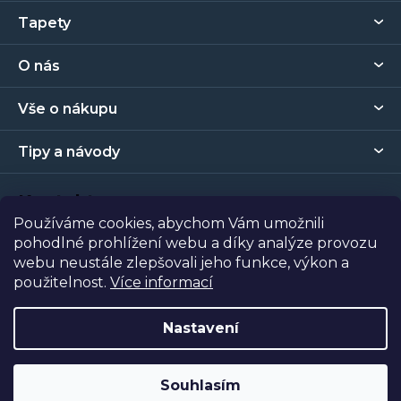
Z
Tapety
á
p
O nás
a
t
Vše o nákupu
í
Tipy a návody
Kontakt
Používáme cookies, abychom Vám umožnili
pohodlné prohlížení webu a díky analýze provozu
Prodejna
webu neustále zlepšovali jeho funkce, výkon a
použitelnost.
Více informací
Copyright 2026
Tapety Metro Florenc
. Všechna práva
vyhrazena.
Nastavení
Vytvořil Shoptet
| Nakódoval
Shopcode
Souhlasím