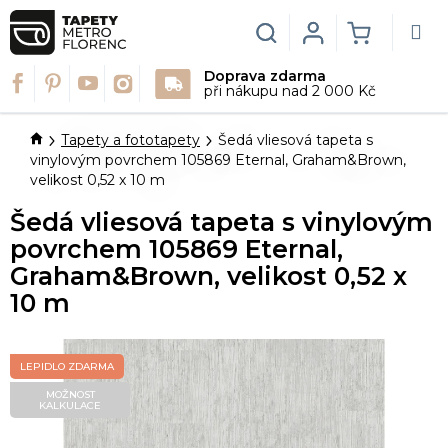
Přejít
na
Hledat
Login
NÁKUPN
obsah
Doprava zdarma
KOŠÍK
při nákupu nad 2 000 Kč
Domů
Tapety a fototapety
Šedá vliesová tapeta s
vinylovým povrchem 105869 Eternal, Graham&Brown,
velikost 0,52 x 10 m
Šedá vliesová tapeta s vinylovým
povrchem 105869 Eternal,
Graham&Brown, velikost 0,52 x
10 m
LEPIDLO ZDARMA
MOŽNOST
KALKULACE