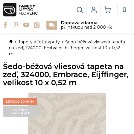
Přejít
na
Hledat
Login
NÁKUPN
obsah
Doprava zdarma
KOŠÍK
při nákupu nad 2 000 Kč
Domů
Tapety a fototapety
Šedo-béžová vliesová tapeta
na zeď, 324000, Embrace, Eijffinger, velikost 10 x 0,52
m
Šedo-béžová vliesová tapeta na
zeď, 324000, Embrace, Eijffinger,
velikost 10 x 0,52 m
LEPIDLO ZDARMA
MOŽNOST
KALKULACE