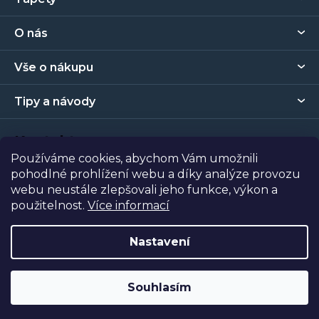
á
p
O nás
a
t
Vše o nákupu
í
Tipy a návody
Kontakt
Používáme cookies, abychom Vám umožnili
pohodlné prohlížení webu a díky analýze provozu
Prodejna
webu neustále zlepšovali jeho funkce, výkon a
použitelnost.
Více informací
Copyright 2026
Tapety Metro Florenc
. Všechna práva
vyhrazena.
Nastavení
Vytvořil Shoptet
| Nakódoval
Shopcode
Souhlasím
Odstoupit od smlouvy