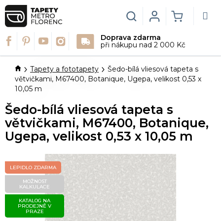
Přejít
na
Hledat
Login
NÁKUPN
obsah
Doprava zdarma
KOŠÍK
při nákupu nad 2 000 Kč
Domů
Tapety a fototapety
Šedo-bílá vliesová tapeta s
větvičkami, M67400, Botanique, Ugepa, velikost 0,53 x
10,05 m
Šedo-bílá vliesová tapeta s
větvičkami, M67400, Botanique,
Ugepa, velikost 0,53 x 10,05 m
LEPIDLO ZDARMA
MOŽNOST
KALKULACE
KATALOG NA
PRODEJNĚ V
PRAZE