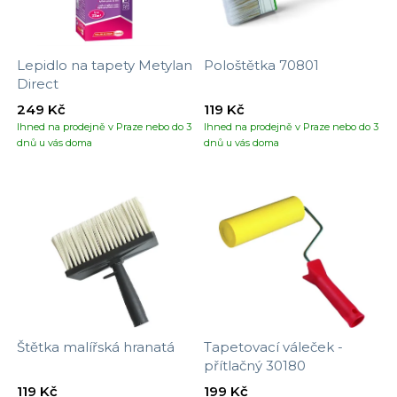
Lepidlo na tapety Metylan
Pološtětka 70801
Direct
249 Kč
119 Kč
Ihned na prodejně v Praze nebo do 3
Ihned na prodejně v Praze nebo do 3
dnů u vás doma
dnů u vás doma
Štětka malířská hranatá
Tapetovací váleček -
přítlačný 30180
119 Kč
199 Kč