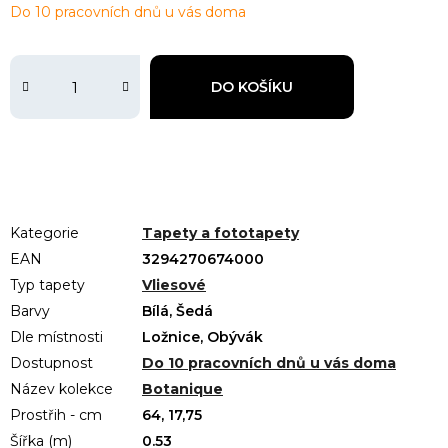
Do 10 pracovních dnů u vás doma
DO KOŠÍKU
Kategorie
Tapety a fototapety
EAN
3294270674000
Typ tapety
Vliesové
Barvy
Bílá, Šedá
Dle místnosti
Ložnice, Obývák
Dostupnost
Do 10 pracovních dnů u vás doma
Název kolekce
Botanique
Prostřih - cm
64, 17,75
Šířka (m)
0.53