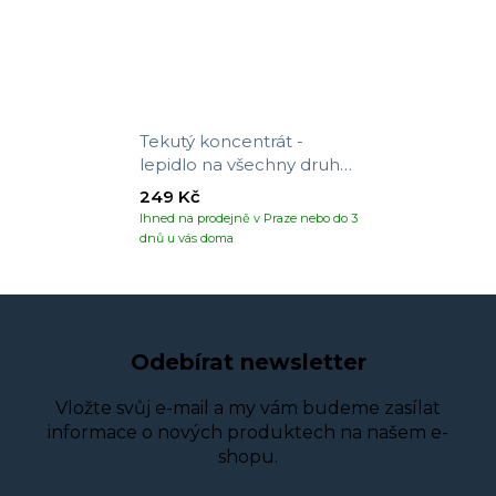
Tekutý koncentrát -
lepidlo na všechny druhy
tapet
249 Kč
Ihned na prodejně v Praze nebo do 3
dnů u vás doma
Odebírat newsletter
Vložte svůj e-mail a my vám budeme zasílat
informace o nových produktech na našem e-
shopu.