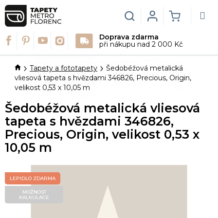
Přejít
na
Hledat
Login
NÁKUPN
obsah
Doprava zdarma
KOŠÍK
při nákupu nad 2 000 Kč
Domů
Tapety a fototapety
Šedobéžová metalická
vliesová tapeta s hvězdami 346826, Precious, Origin,
velikost 0,53 x 10,05 m
Šedobéžová metalická vliesová
tapeta s hvězdami 346826,
Precious, Origin, velikost 0,53 x
10,05 m
LEPIDLO ZDARMA
MOŽNOST
KALKULACE