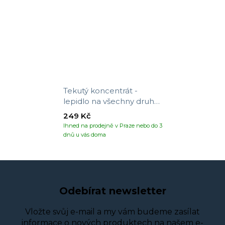
Tekutý koncentrát -
lepidlo na všechny druhy
tapet
249 Kč
Ihned na prodejně v Praze nebo do 3
dnů u vás doma
Odebírat newsletter
Vložte svůj e-mail a my vám budeme zasílat
informace o nových produktech na našem e-