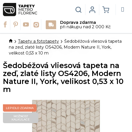
Přejít
na
Hledat
Login
NÁKUPN
obsah
Doprava zdarma
KOŠÍK
při nákupu nad 2 000 Kč
Domů
Tapety a fototapety
Šedobéžová vliesová tapeta
na zeď, zlaté listy OS4206, Modern Nature II, York,
velikost 0,53 x 10 m
Šedobéžová vliesová tapeta na
zeď, zlaté listy OS4206, Modern
Nature II, York, velikost 0,53 x 10
m
LEPIDLO ZDARMA
MOŽNOST
KALKULACE