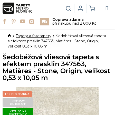
Přejít
na
Hledat
Login
NÁKUPN
obsah
Doprava zdarma
KOŠÍK
při nákupu nad 2 000 Kč
Domů
Tapety a fototapety
Šedobéžová vliesová tapeta
s efektem prasklin 347563, Matières - Stone, Origin,
velikost 0,53 x 10,05 m
Šedobéžová vliesová tapeta s
efektem prasklin 347563,
Matières - Stone, Origin, velikost
0,53 x 10,05 m
LEPIDLO ZDARMA
MOŽNOST
KALKULACE
KATALOG NA
PRODEJNĚ V