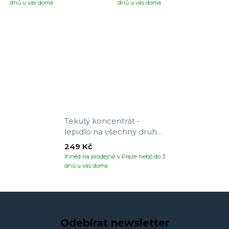
dnů u vás doma
dnů u vás doma
Tekutý koncentrát -
lepidlo na všechny druhy
tapet
249 Kč
Ihned na prodejně v Praze nebo do 3
dnů u vás doma
Odebírat newsletter