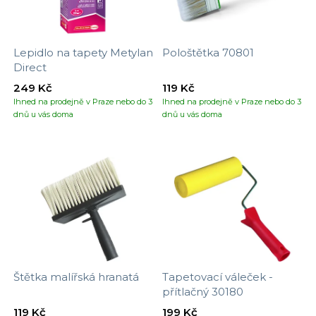
Lepidlo na tapety Metylan
Pološtětka 70801
Direct
249 Kč
119 Kč
Ihned na prodejně v Praze nebo do 3
Ihned na prodejně v Praze nebo do 3
dnů u vás doma
dnů u vás doma
Štětka malířská hranatá
Tapetovací váleček -
přítlačný 30180
119 Kč
199 Kč