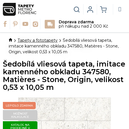
Přejít
na
Hledat
Login
NÁKUPN
obsah
Doprava zdarma
KOŠÍK
při nákupu nad 2 000 Kč
Domů
Tapety a fototapety
Šedobílá vliesová tapeta,
imitace kamenného obkladu 347580, Matières - Stone,
Origin, velikost 0,53 x 10,05 m
Šedobílá vliesová tapeta, imitace
kamenného obkladu 347580,
Matières - Stone, Origin, velikost
0,53 x 10,05 m
LEPIDLO ZDARMA
MOŽNOST
KALKULACE
KATALOG NA
PRODEJNĚ V