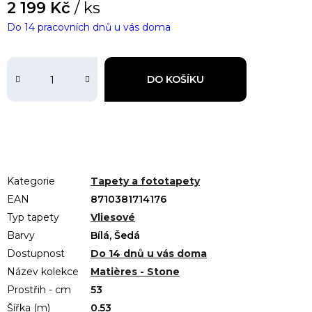
2 199 Kč
/ ks
Do 14 pracovních dnů u vás doma
DO KOŠÍKU
Kategorie
Tapety a fototapety
EAN
8710381714176
Typ tapety
Vliesové
Barvy
Bílá, Šedá
Dostupnost
Do 14 dnů u vás doma
Název kolekce
Matières - Stone
Prostřih - cm
53
Šířka (m)
0.53