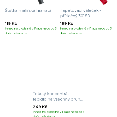
Štětka malířská hranatá
Tapetovací váleček -
přítlačný 30180
119 Kč
199 Kč
Ihned na prodejně v Praze nebo do 3
Ihned na prodejně v Praze nebo do 3
dnů u vás doma
dnů u vás doma
Tekutý koncentrát -
lepidlo na všechny druhy
tapet
249 Kč
Ihned na prodejně v Praze nebo do 3
dnů u vás doma