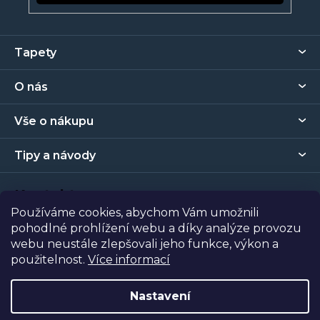
Z
Tapety
á
p
O nás
a
t
Vše o nákupu
í
Tipy a návody
Kontakt
Používáme cookies, abychom Vám umožnili
pohodlné prohlížení webu a díky analýze provozu
Prodejna
webu neustále zlepšovali jeho funkce, výkon a
použitelnost.
Více informací
Copyright 2026
Tapety Metro Florenc
. Všechna práva
vyhrazena.
Nastavení
Vytvořil Shoptet
| Nakódoval
Shopcode