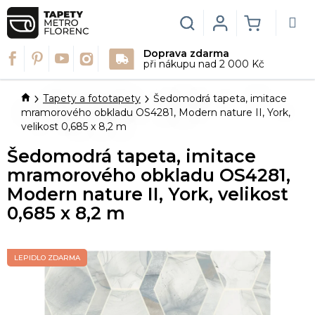
Přejít
na
Hledat
Login
NÁKUPN
obsah
Doprava zdarma
KOŠÍK
při nákupu nad 2 000 Kč
Domů
Tapety a fototapety
Šedomodrá tapeta, imitace
mramorového obkladu OS4281, Modern nature II, York,
velikost 0,685 x 8,2 m
Šedomodrá tapeta, imitace
mramorového obkladu OS4281,
Modern nature II, York, velikost
0,685 x 8,2 m
LEPIDLO ZDARMA