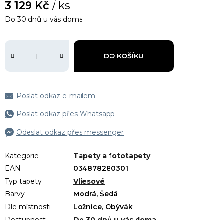
3 129 Kč
/ ks
Do 30 dnů u vás doma
DO KOŠÍKU
Poslat odkaz e-mailem
Poslat odkaz přes Whatsapp
Odeslat odkaz přes messenger
Kategorie
Tapety a fototapety
EAN
034878280301
Typ tapety
Vliesové
Barvy
Modrá, Šedá
Dle místnosti
Ložnice, Obývák
Dostupnost
Do 30 dnů u vás doma