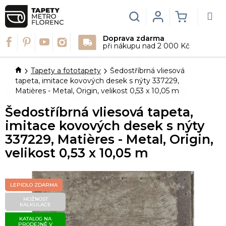
Přejít
na
Hledat
Login
NÁKUPN
obsah
Doprava zdarma
KOŠÍK
při nákupu nad 2 000 Kč
Domů
Tapety a fototapety
Šedostříbrná vliesová
tapeta, imitace kovových desek s nýty 337229,
Matières - Metal, Origin, velikost 0,53 x 10,05 m
Šedostříbrná vliesová tapeta,
imitace kovových desek s nýty
337229, Matières - Metal, Origin,
velikost 0,53 x 10,05 m
LEPIDLO ZDARMA
MOŽNOST
KALKULACE
KATALOG NA
PRODEJNĚ V