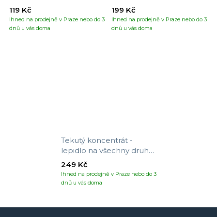
119 Kč
199 Kč
Ihned na prodejně v Praze nebo do 3
Ihned na prodejně v Praze nebo do 3
dnů u vás doma
dnů u vás doma
Tekutý koncentrát -
lepidlo na všechny druhy
tapet
249 Kč
Ihned na prodejně v Praze nebo do 3
dnů u vás doma