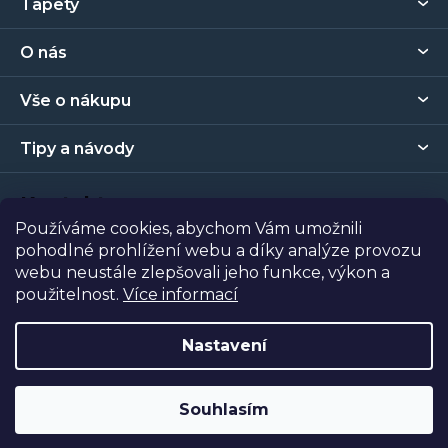
Tapety
á
p
O nás
a
t
Vše o nákupu
í
Tipy a návody
Kontakt
Používáme cookies, abychom Vám umožnili
pohodlné prohlížení webu a díky analýze provozu
Prodejna
webu neustále zlepšovali jeho funkce, výkon a
použitelnost.
Více informací
Copyright 2026
Tapety Metro Florenc
. Všechna práva
vyhrazena.
Nastavení
Vytvořil Shoptet
| Nakódoval
Shopcode
Souhlasím
Odstoupit od smlouvy