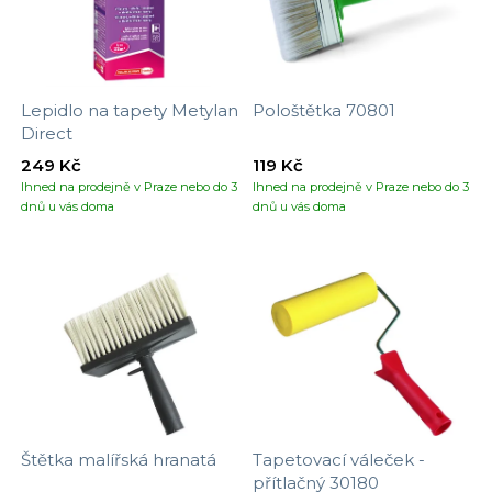
Lepidlo na tapety Metylan
Pološtětka 70801
Direct
249 Kč
119 Kč
Ihned na prodejně v Praze nebo do 3
Ihned na prodejně v Praze nebo do 3
dnů u vás doma
dnů u vás doma
Štětka malířská hranatá
Tapetovací váleček -
přítlačný 30180