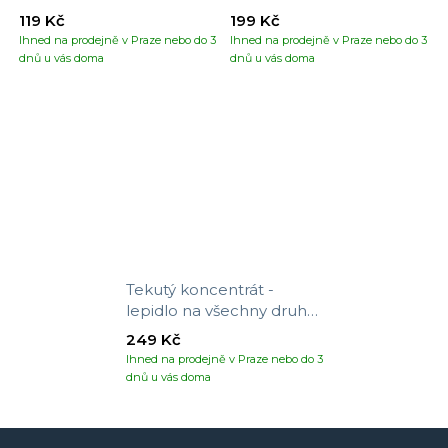
119 Kč
199 Kč
Ihned na prodejně v Praze nebo do 3
Ihned na prodejně v Praze nebo do 3
dnů u vás doma
dnů u vás doma
Tekutý koncentrát -
lepidlo na všechny druhy
tapet
249 Kč
Ihned na prodejně v Praze nebo do 3
dnů u vás doma