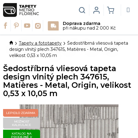
Přejít
na
Hledat
Login
NÁKUPN
obsah
Doprava zdarma
KOŠÍK
při nákupu nad 2 000 Kč
Domů
Tapety a fototapety
Šedostříbrná vliesová tapeta
design vlnitý plech 347615, Matières - Metal, Origin,
velikost 0,53 x 10,05 m
Šedostříbrná vliesová tapeta
design vlnitý plech 347615,
Matières - Metal, Origin, velikost
0,53 x 10,05 m
LEPIDLO ZDARMA
MOŽNOST
KALKULACE
KATALOG NA
PRODEJNĚ V