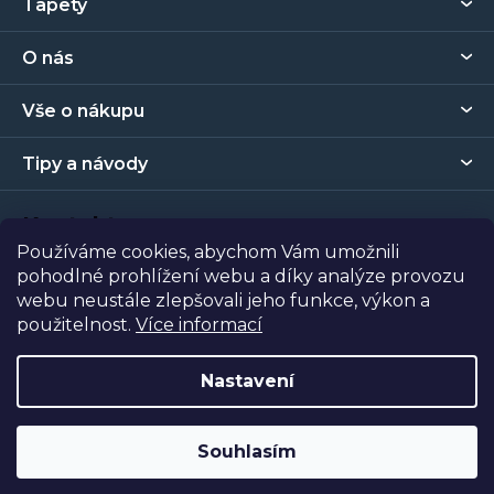
Tapety
á
p
O nás
a
t
Vše o nákupu
í
Tipy a návody
Kontakt
Používáme cookies, abychom Vám umožnili
pohodlné prohlížení webu a díky analýze provozu
Prodejna
webu neustále zlepšovali jeho funkce, výkon a
použitelnost.
Více informací
Copyright 2026
Tapety Metro Florenc
. Všechna práva
vyhrazena.
Nastavení
Vytvořil Shoptet
| Nakódoval
Shopcode
Souhlasím
Odstoupit od smlouvy