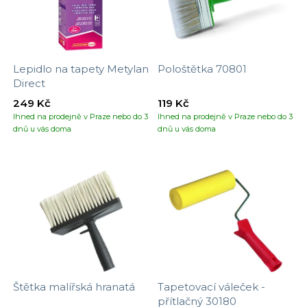
Lepidlo na tapety Metylan
Pološtětka 70801
Direct
249 Kč
119 Kč
Ihned na prodejně v Praze nebo do 3
Ihned na prodejně v Praze nebo do 3
dnů u vás doma
dnů u vás doma
Štětka malířská hranatá
Tapetovací váleček -
přítlačný 30180