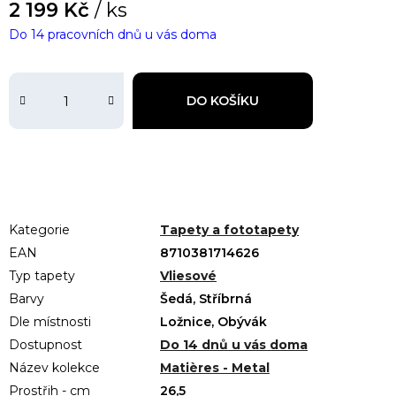
2 199 Kč
/ ks
Do 14 pracovních dnů u vás doma
DO KOŠÍKU
Kategorie
Tapety a fototapety
EAN
8710381714626
Typ tapety
Vliesové
Barvy
Šedá, Stříbrná
Dle místnosti
Ložnice, Obývák
Dostupnost
Do 14 dnů u vás doma
Název kolekce
Matières - Metal
Prostřih - cm
26,5