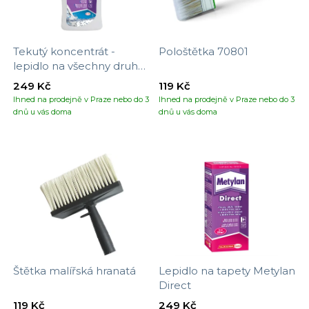
Tekutý koncentrát -
Pološtětka 70801
lepidlo na všechny druhy
tapet
249 Kč
119 Kč
Ihned na prodejně v Praze nebo do 3
Ihned na prodejně v Praze nebo do 3
dnů u vás doma
dnů u vás doma
Štětka malířská hranatá
Lepidlo na tapety Metylan
Direct
119 Kč
249 Kč