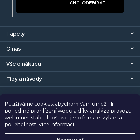
PŘIHLÁSIT SE
Z
Tapety
á
p
O nás
a
t
Vše o nákupu
í
Tipy a návody
Kontakt
Používáme cookies, abychom Vám umožnili
pohodlné prohlížení webu a díky analýze provozu
Prodejna
webu neustále zlepšovali jeho funkce, výkon a
použitelnost.
Více informací
Copyright 2026
Tapety Metro Florenc
. Všechna práva
vyhrazena.