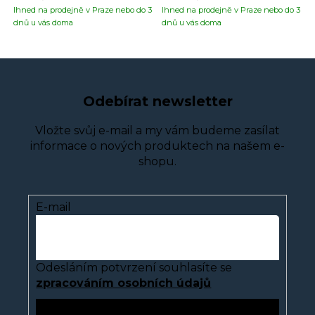
Ihned na prodejně v Praze nebo do 3
Ihned na prodejně v Praze nebo do 3
dnů u vás doma
dnů u vás doma
Odebírat newsletter
Vložte svůj e-mail a my vám budeme zasílat
informace o nových produktech na našem e-
shopu.
E-mail
Odesláním potvrzení souhlasíte se
zpracováním osobních údajů