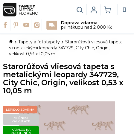
Přejít
na
Hledat
Login
NÁKUPN
obsah
Doprava zdarma
KOŠÍK
při nákupu nad 2 000 Kč
Domů
Tapety a fototapety
Starorůžová vliesová tapeta
s metalickými leopardy 347729, City Chic, Origin,
velikost 0,53 x 10,05 m
Starorůžová vliesová tapeta s
metalickými leopardy 347729,
City Chic, Origin, velikost 0,53 x
10,05 m
LEPIDLO ZDARMA
MOŽNOST
KALKULACE
KATALOG NA
PRODEJNĚ V