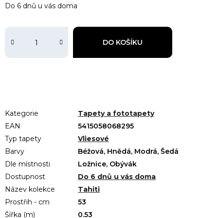
Do 6 dnů u vás doma
DO KOŠÍKU
Kategorie
Tapety a fototapety
EAN
5415058068295
Typ tapety
Vliesové
Barvy
Béžová, Hnědá, Modrá, Šedá
Dle místnosti
Ložnice, Obývák
Dostupnost
Do 6 dnů u vás doma
Název kolekce
Tahiti
Prostřih - cm
53
Šířka (m)
0.53