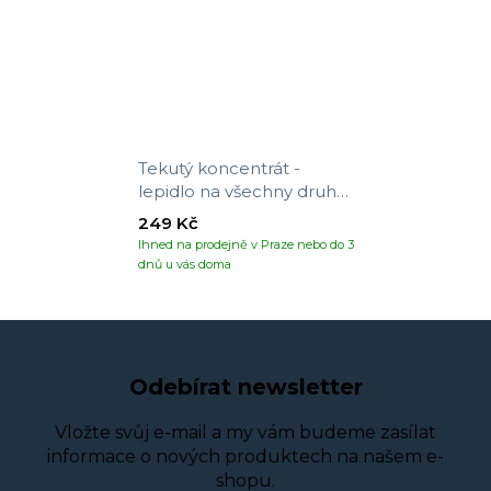
Tekutý koncentrát -
lepidlo na všechny druhy
tapet
249 Kč
Ihned na prodejně v Praze nebo do 3
dnů u vás doma
Odebírat newsletter
Vložte svůj e-mail a my vám budeme zasílat
informace o nových produktech na našem e-
shopu.