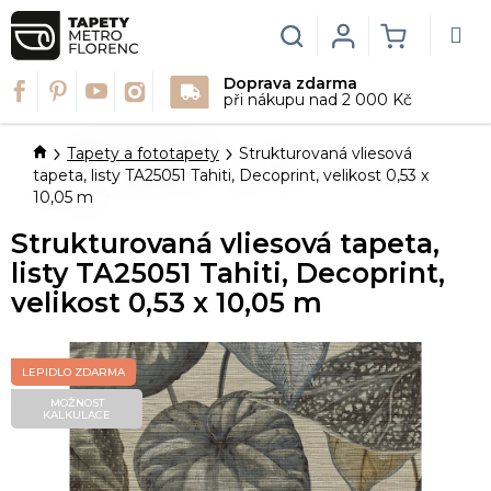
Přejít
na
Hledat
Login
NÁKUPN
obsah
Doprava zdarma
KOŠÍK
při nákupu nad 2 000 Kč
Domů
Tapety a fototapety
Strukturovaná vliesová
tapeta, listy TA25051 Tahiti, Decoprint, velikost 0,53 x
10,05 m
Strukturovaná vliesová tapeta,
listy TA25051 Tahiti, Decoprint,
velikost 0,53 x 10,05 m
LEPIDLO ZDARMA
MOŽNOST
KALKULACE