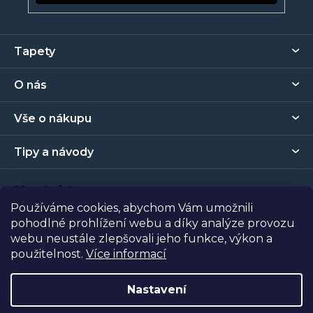
Z
Tapety
á
p
O nás
a
t
Vše o nákupu
í
Tipy a návody
Kontakt
Používáme cookies, abychom Vám umožnili
pohodlné prohlížení webu a díky analýze provozu
Prodejna
webu neustále zlepšovali jeho funkce, výkon a
použitelnost.
Více informací
Copyright 2026
Tapety Metro Florenc
. Všechna práva
vyhrazena.
Nastavení
Vytvořil Shoptet
| Nakódoval
Shopcode