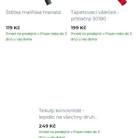
Štětka malířská hranatá
Tapetovací váleček -
přítlačný 30180
119 Kč
199 Kč
Ihned na prodejně v Praze nebo do 3
Ihned na prodejně v Praze nebo do 3
dnů u vás doma
dnů u vás doma
Tekutý koncentrát -
lepidlo na všechny druhy
tapet
249 Kč
Ihned na prodejně v Praze nebo do 3
dnů u vás doma