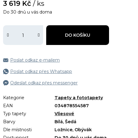
3 619 Kč
/ ks
Do 30 dnů u vás doma
DO KOŠÍKU
Poslat odkaz e-mailem
Poslat odkaz přes Whatsapp
Odeslat odkaz přes messenger
Kategorie
Tapety a fototapety
EAN
034878554587
Typ tapety
Vliesové
Barvy
Bílá, Šedá
Dle místnosti
Ložnice, Obývák
Dostupnost
Do 30 dnů u vás doma