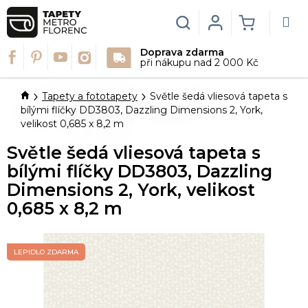
Přejít
na
Hledat
Login
NÁKUPN
obsah
Doprava zdarma
KOŠÍK
při nákupu nad 2 000 Kč
Domů
Tapety a fototapety
Světle šedá vliesová tapeta s
bílými flíčky DD3803, Dazzling Dimensions 2, York,
velikost 0,685 x 8,2 m
Světle šedá vliesová tapeta s
bílými flíčky DD3803, Dazzling
Dimensions 2, York, velikost
0,685 x 8,2 m
LEPIDLO ZDARMA