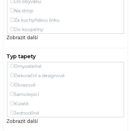
Do obýváku
Klasický
Na strop
Anglické
Za kuchyňskou linku
Cihly
Do koupelny
3D
Zobrazit další
Do dětského pokoje
Dětský
Do předsíně
Mramor
Typ tapety
Do komerčních prostor
Ornamenty
Omyvatelné
Dětský pokoj
Vintage
Dekorační a designové
Chodba
Ryby
Obrazové
Džungle
Samolepicí
Palmy
Kulaté
Jednobarevné
Jednodílné
Zámecký
Zobrazit další
Omítka
Vliesové