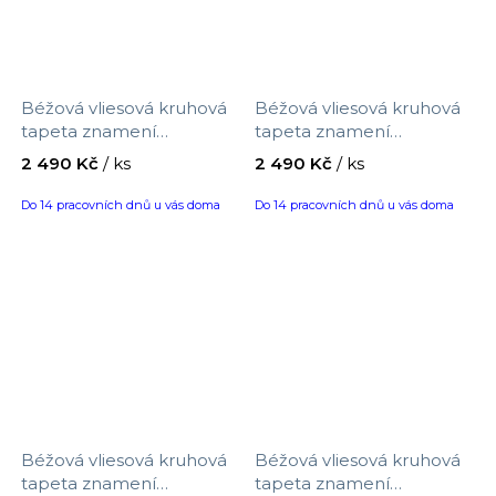
Art of Eden
Desert Lodge
Béžová vliesová kruhová
Béžová vliesová kruhová
tapeta znamení
tapeta znamení
zvěrokruhu Střelec
zvěrokruhu Štír 323140,
Floral Impression
2 490 Kč
/ ks
2 490 Kč
/ ks
323143, Explore, Eijffinger,
Explore, Eijffinger, 115 cm
průměr 115 cm
Do 14 pracovních dnů u vás doma
Do 14 pracovních dnů u vás doma
Little Love
Metropolitan Stories. Travel Stories
Versace 5
Allure
Béžová vliesová kruhová
Béžová vliesová kruhová
tapeta znamení
tapeta znamení
Wiltshire Meadow