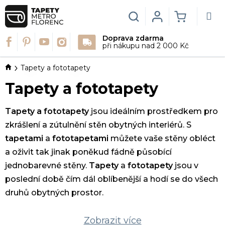
Přejít
na
Hledat
Login
NÁKUPN
obsah
Doprava zdarma
KOŠÍK
při nákupu nad 2 000 Kč
Domů
Tapety a fototapety
Tapety a fototapety
Tapety a fototapety
jsou ideálním prostředkem pro
zkrášlení a zútulnění stěn obytných interiérů. S
tapetami
a
fototapetami
můžete vaše stěny obléct
a oživit tak jinak poněkud fádně působící
jednobarevné stěny.
Tapety
a
fototapety
jsou v
poslední době čím dál oblíbenější a hodí se do všech
druhů obytných prostor.
Zobrazit více