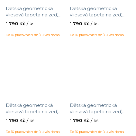
Dětská geometrická
Dětská geometrická
Candice Olson Casual Elegance
vliesová tapeta na zeď,
vliesová tapeta na zeď,
323074, Explore, Eijffinger,
323070, Explore, Eijffinger,
1 790 Kč
/ ks
1 790 Kč
/ ks
velikost 0,52 x 10 m
velikost 0,52 x 10 m
Deco Style
Do 10 pracovních dnů u vás doma
Do 10 pracovních dnů u vás doma
Fiori Country
INSPIO
Laura Ashley 3
MiniMe
Dětská geometrická
Dětská geometrická
vliesová tapeta na zeď,
vliesová tapeta na zeď,
323072, Explore, Eijffinger,
323073, Explore, Eijffinger,
New Eden
1 790 Kč
/ ks
1 790 Kč
/ ks
velikost 0,52 x 10 m
velikost 0,52 x 10 m
Do 10 pracovních dnů u vás doma
Do 10 pracovních dnů u vás doma