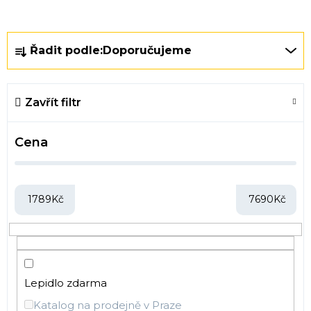
Ř
Řadit podle:
Doporučujeme
a
z
e
Zavřít filtr
n
í
Cena
p
r
o
d
1789
Kč
7690
Kč
u
k
t
ů
Lepidlo zdarma
Katalog na prodejně v Praze