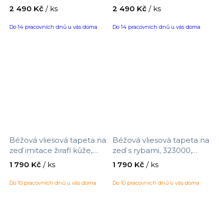
zvěrokruhu Váhy 323137,
zvěrokruhu Vodnář 323113,
2 490 Kč
/ ks
2 490 Kč
/ ks
Explore, Eijffinger, průměr
Explore, Eijffinger, průměr
115 cm
115 cm
Festival
Do 14 pracovních dnů u vás doma
Do 14 pracovních dnů u vás doma
Thema
Savana
To the Moon and Back
Béžová vliesová tapeta na
Béžová vliesová tapeta na
Fuksas
zeď imitace žirafí kůže,
zeď s rybami, 323000,
323030, Explore, Eijffinger,
Explore, Eijffinger, velikost
1 790 Kč
/ ks
1 790 Kč
/ ks
Dream Flowery
velikost 0,52 x 10 m
0,52 x 10 m
Do 10 pracovních dnů u vás doma
Do 10 pracovních dnů u vás doma
Atmosphere