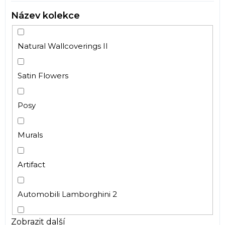
Kámen
Název kolekce
Papírové
Dřevo
Přetíratelné
Ptáčci
Natural Wallcoverings II
Vinylové
Pro holky
Samolepicí fólie
Geometrický
Satin Flowers
Samolepicí dekorace
Kruhy
Omyvatelná
Obklad - mozaika
Posy
Moderní
Mraky
Retro
Murals
Zámecké
Růže
Artifact
Venkovské
Automobili Lamborghini 2
Art Deco
Pro kluky
Zobrazit další
Waterfront