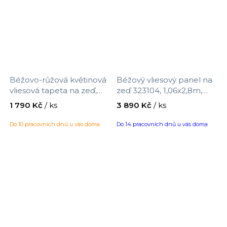
Mysa
Summer
Spirit of Nature
Béžovo-růžová květinová
Béžový vliesový panel na
vliesová tapeta na zeď,
zeď 323104, 1,06x2,8m,
Aquila
323062, Explore, Eijffinger,
Explore, Eijffinger
1 790 Kč
/ ks
3 890 Kč
/ ks
velikost 0,52 x 10 m
Do 10 pracovních dnů u vás doma
Do 14 pracovních dnů u vás doma
The Colour book
Country Charme
Vintage Flowers
Blooms Second Edition Resource Library