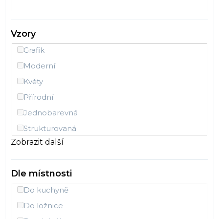
Vzory
Grafik
Moderní
Květy
Přírodní
Jednobarevná
Strukturovaná
Zobrazit další
Pruhy
Beton
Dle místnosti
Listy
Do kuchyně
Stromy
Do ložnice
Látka