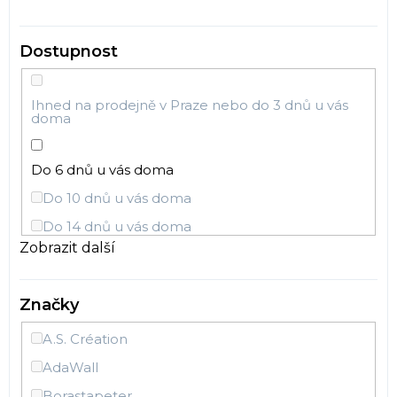
Hvězdy
Zvířátka
Dostupnost
Terra Eijffinger
Duha
Lidská postava
Explore
Ihned na prodejně v Praze nebo do 3 dnů u vás
doma
Silueta
Květiny
City Chic
Do 6 dnů u vás doma
Grafický
Do 10 dnů u vás doma
Plastická
Wallpower Junior
Do 14 dnů u vás doma
Dětské
Zobrazit další
Do 30 dnů u vás doma
Barokní
Exclusive
Do 7 dnů u vás doma
Koně
Značky
Do 10 pracovních dnů u vás doma
Pip
Vesmír
A.S. Création
Do 5 pracovních dnů u vás doma
Orientální
AdaWall
Tahiti
Do 4 týdnů u vás doma
Květy a květiny
Borastapeter
Do 6 pracovních dnů u vás doma