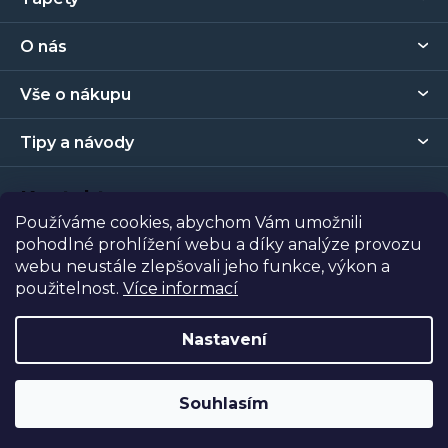
á
p
O nás
a
t
Vše o nákupu
í
Tipy a návody
Kontakt
Používáme cookies, abychom Vám umožnili
pohodlné prohlížení webu a díky analýze provozu
Prodejna
webu neustále zlepšovali jeho funkce, výkon a
použitelnost.
Více informací
Copyright 2026
Tapety Metro Florenc
. Všechna práva
vyhrazena.
Nastavení
Vytvořil Shoptet
| Nakódoval
Shopcode
Souhlasím
Odstoupit od smlouvy