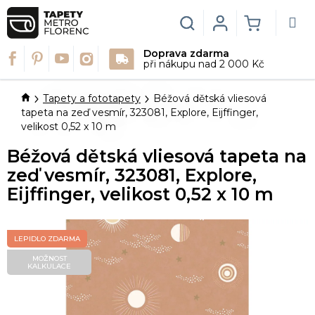
Přejít
na
Hledat
Login
NÁKUPN
obsah
Doprava zdarma
KOŠÍK
při nákupu nad 2 000 Kč
Domů
Tapety a fototapety
Béžová dětská vliesová
tapeta na zeď vesmír, 323081, Explore, Eijffinger,
velikost 0,52 x 10 m
Béžová dětská vliesová tapeta na
zeď vesmír, 323081, Explore,
Eijffinger, velikost 0,52 x 10 m
LEPIDLO ZDARMA
MOŽNOST
KALKULACE