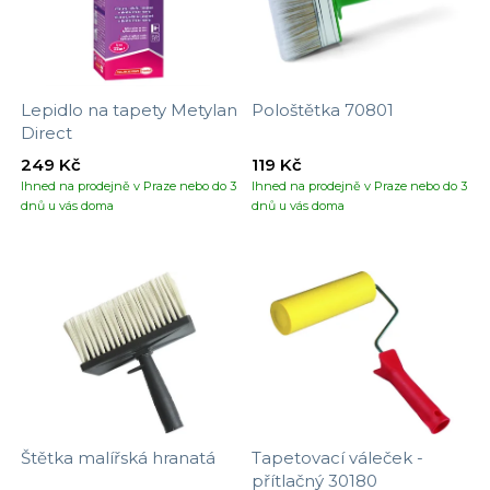
Lepidlo na tapety Metylan
Pološtětka 70801
Direct
249 Kč
119 Kč
Ihned na prodejně v Praze nebo do 3
Ihned na prodejně v Praze nebo do 3
dnů u vás doma
dnů u vás doma
Štětka malířská hranatá
Tapetovací váleček -
přítlačný 30180