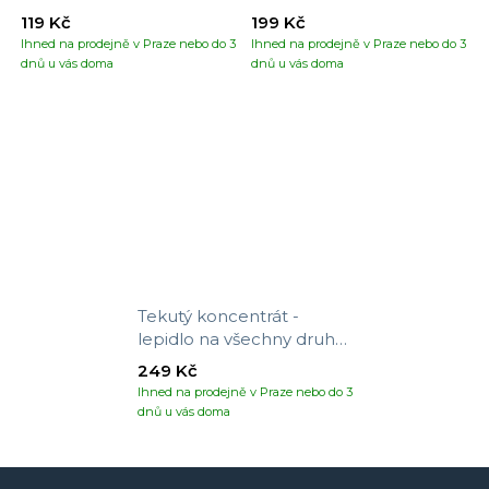
119 Kč
199 Kč
Ihned na prodejně v Praze nebo do 3
Ihned na prodejně v Praze nebo do 3
dnů u vás doma
dnů u vás doma
Tekutý koncentrát -
lepidlo na všechny druhy
tapet
249 Kč
Ihned na prodejně v Praze nebo do 3
dnů u vás doma