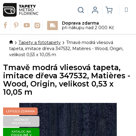
Přejít
na
Hledat
Login
NÁKUPN
obsah
Doprava zdarma
KOŠÍK
při nákupu nad 2 000 Kč
Domů
Tapety a fototapety
Tmavě modrá vliesová
tapeta, imitace dřeva 347532, Matières - Wood, Origin,
velikost 0,53 x 10,05 m
Tmavě modrá vliesová tapeta,
imitace dřeva 347532, Matières -
Wood, Origin, velikost 0,53 x
10,05 m
LEPIDLO ZDARMA
MOŽNOST
KALKULACE
KATALOG NA
PRODEJNĚ V