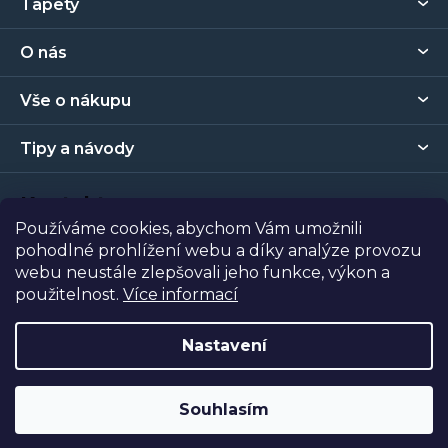
Tapety
á
p
O nás
a
t
Vše o nákupu
í
Tipy a návody
Kontakt
Používáme cookies, abychom Vám umožnili
pohodlné prohlížení webu a díky analýze provozu
Prodejna
webu neustále zlepšovali jeho funkce, výkon a
použitelnost.
Více informací
Copyright 2026
Tapety Metro Florenc
. Všechna práva
vyhrazena.
Nastavení
Vytvořil Shoptet
| Nakódoval
Shopcode
Souhlasím
Odstoupit od smlouvy