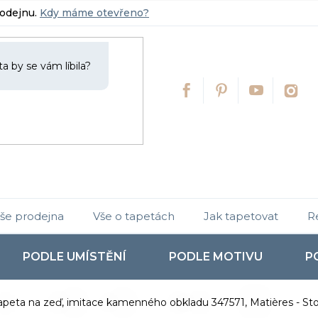
rodejnu.
Kdy máme otevřeno?
še prodejna
Vše o tapetách
Jak tapetovat
R
PODLE UMÍSTĚNÍ
PODLE MOTIVU
P
peta na zeď, imitace kamenného obkladu 347571, Matières - Stone