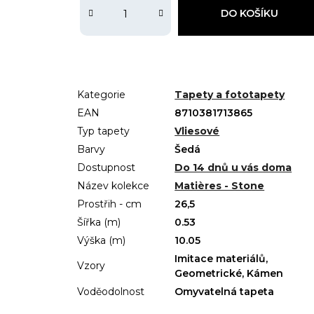
DO KOŠÍKU
Kategorie
Tapety a fototapety
EAN
8710381713865
Typ tapety
Vliesové
Barvy
Šedá
Dostupnost
Do 14 dnů u vás doma
Název kolekce
Matières - Stone
Prostřih - cm
26,5
Šířka (m)
0.53
Výška (m)
10.05
Imitace materiálů,
Vzory
Geometrické, Kámen
Voděodolnost
Omyvatelná tapeta