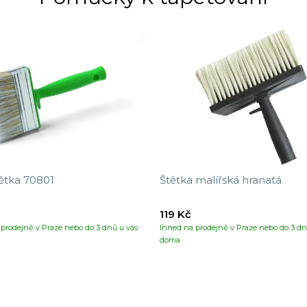
ětka 70801
Štětka malířská hranatá
119 Kč
prodejně v Praze nebo do 3 dnů u vás
Ihned na prodejně v Praze nebo do 3 dn
doma