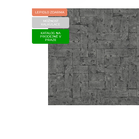
LEPIDLO ZDARMA
MOŽNOST
KALKULACE
KATALOG NA
PRODEJNĚ V
PRAZE