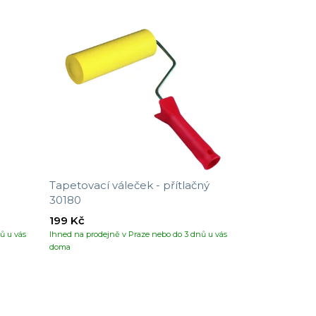
Tapetovací váleček - přítlačný
30180
199 Kč
ů u vás
Ihned na prodejně v Praze nebo do 3 dnů u vás
doma