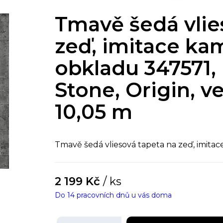
Tmavě šedá vlie
zeď, imitace k
obkladu 347571, 
Stone, Origin, ve
10,05 m
Tmavě šedá vliesová tapeta na zeď, imit
2 199 Kč
/ ks
Do 14 pracovních dnů u vás doma