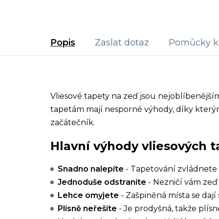
Popis
Zaslat dotaz
Pomůcky k 
Vliesové tapety na zeď jsou nejoblíbenějš
tapetám mají nesporné výhody, díky kterým
začátečník.
Hlavní výhody vliesových t
Snadno nalepíte
- Tapetování zvládnete 
Jednoduše odstraníte
- Nezničí vám zeď 
Lehce omyjete
- Zašpiněná místa se dají 
Plísně neřešíte
- Je prodyšná, takže plísn