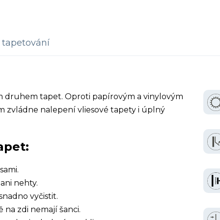
tapetování
ím druhem tapet. Oproti papírovým a vinylovým
 zvládne nalepení vliesové tapety i úplný
apet:
sami.
ani nehty.
snadno vyčistit.
ě na zdi nemají šanci.