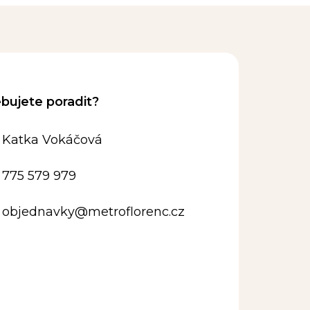
Katka Vokáčová
775 579 979
objednavky
@
metroflorenc.cz