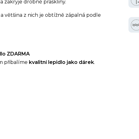
a zakryje drobné praskliny.
a většina z nich je obtížně zápalná podle
idlo ZDARMA
m přibalíme
kvalitní lepidlo jako dárek
.