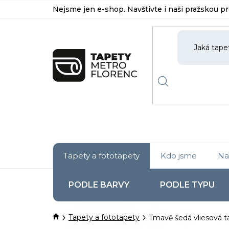
Přejít
Nejsme jen e-shop. Navštivte i naši pražskou p
na
obsah
Tapety a fototapety
Kdo jsme
Na
PODLE BARVY
PODLE TYPU
Domů
Tapety a fototapety
Tmavě šedá vliesová ta