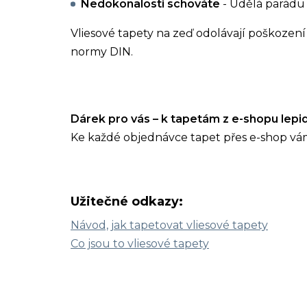
Nedokonalosti schováte
- Udělá parádu 
Vliesové tapety na zeď odolávají poškození 
normy DIN.
Dárek pro vás – k tapetám z e-shopu lep
Ke každé objednávce tapet přes e-shop vá
Užitečné odkazy:
Návod, jak tapetovat vliesové tapety
Co jsou to vliesové tapety