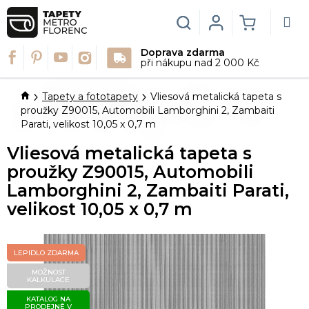
Přejít
na
Hledat
Login
NÁKUPN
obsah
Doprava zdarma
KOŠÍK
při nákupu nad 2 000 Kč
Domů
Tapety a fototapety
Vliesová metalická tapeta s
proužky Z90015, Automobili Lamborghini 2, Zambaiti
Parati, velikost 10,05 x 0,7 m
Vliesová metalická tapeta s
proužky Z90015, Automobili
Lamborghini 2, Zambaiti Parati,
velikost 10,05 x 0,7 m
LEPIDLO ZDARMA
MOŽNOST
KALKULACE
KATALOG NA
PRODEJNĚ V