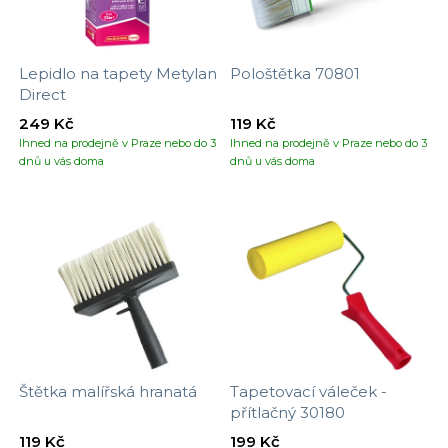
Lepidlo na tapety Metylan
Pološtětka 70801
Direct
249 Kč
119 Kč
Ihned na prodejně v Praze nebo do 3
Ihned na prodejně v Praze nebo do 3
dnů u vás doma
dnů u vás doma
Štětka malířská hranatá
Tapetovací váleček -
přítlačný 30180
119 Kč
199 Kč