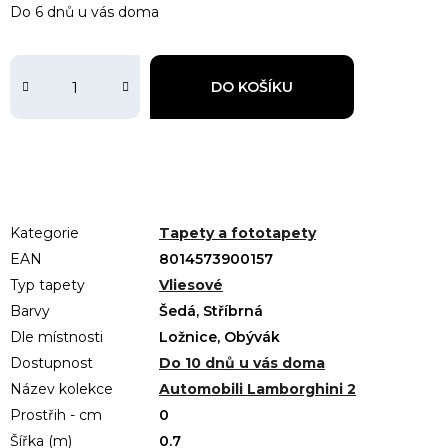
Do 6 dnů u vás doma
DO KOŠÍKU
Kategorie
Tapety a fototapety
EAN
8014573900157
Typ tapety
Vliesové
Barvy
Šedá, Stříbrná
Dle místnosti
Ložnice, Obývák
Dostupnost
Do 10 dnů u vás doma
Název kolekce
Automobili Lamborghini 2
Prostřih - cm
0
Šířka (m)
0.7