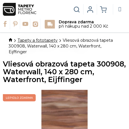
Přejít
na
Hledat
Login
NÁKUPN
obsah
Doprava zdarma
KOŠÍK
při nákupu nad 2 000 Kč
Domů
Tapety a fototapety
Vliesová obrazová tapeta
300908, Waterwall, 140 x 280 cm, Waterfront,
Eijffinger
Vliesová obrazová tapeta 300908,
Waterwall, 140 x 280 cm,
Waterfront, Eijffinger
LEPIDLO ZDARMA