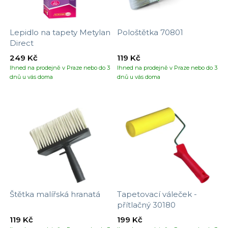
Lepidlo na tapety Metylan
Pološtětka 70801
Direct
249 Kč
119 Kč
Ihned na prodejně v Praze nebo do 3
Ihned na prodejně v Praze nebo do 3
dnů u vás doma
dnů u vás doma
Štětka malířská hranatá
Tapetovací váleček -
přítlačný 30180
119 Kč
199 Kč