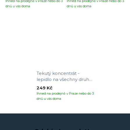
Ihned na prodejně v Praze nebo do 3
Ihned na prodejně v Praze nebo do 3
dnů u vás doma
dnů u vás doma
Tekutý koncentrát -
lepidlo na všechny druhy
tapet
249 Kč
Ihned na prodejně v Praze nebo do 3
dnů u vás doma