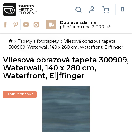
Přejít
na
Hledat
Login
NÁKUPN
obsah
Doprava zdarma
KOŠÍK
při nákupu nad 2 000 Kč
Domů
Tapety a fototapety
Vliesová obrazová tapeta
300909, Waterwall, 140 x 280 cm, Waterfront, Eijffinger
Vliesová obrazová tapeta 300909,
Waterwall, 140 x 280 cm,
Waterfront, Eijffinger
LEPIDLO ZDARMA