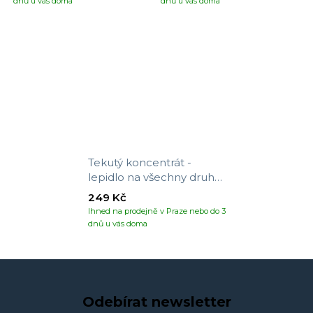
dnů u vás doma
dnů u vás doma
Tekutý koncentrát -
lepidlo na všechny druhy
tapet
249 Kč
Ihned na prodejně v Praze nebo do 3
dnů u vás doma
Odebírat newsletter