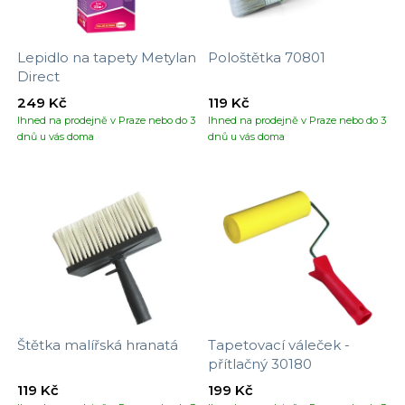
Lepidlo na tapety Metylan
Pološtětka 70801
Direct
249 Kč
119 Kč
Ihned na prodejně v Praze nebo do 3
Ihned na prodejně v Praze nebo do 3
dnů u vás doma
dnů u vás doma
Štětka malířská hranatá
Tapetovací váleček -
přítlačný 30180
119 Kč
199 Kč