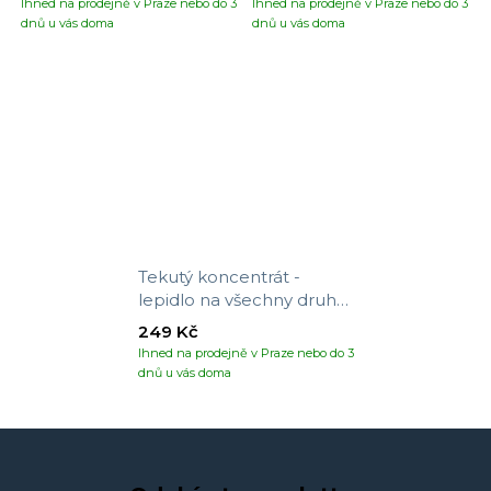
Ihned na prodejně v Praze nebo do 3
Ihned na prodejně v Praze nebo do 3
dnů u vás doma
dnů u vás doma
Tekutý koncentrát -
lepidlo na všechny druhy
tapet
249 Kč
Ihned na prodejně v Praze nebo do 3
dnů u vás doma