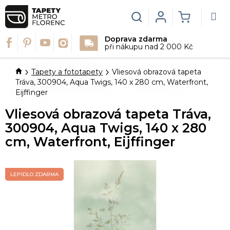
Přejít
na
Hledat
Login
NÁKUPN
obsah
Doprava zdarma
KOŠÍK
při nákupu nad 2 000 Kč
Domů
Tapety a fototapety
Vliesová obrazová tapeta
Tráva, 300904, Aqua Twigs, 140 x 280 cm, Waterfront,
Eijffinger
Vliesová obrazová tapeta Tráva,
300904, Aqua Twigs, 140 x 280
cm, Waterfront, Eijffinger
LEPIDLO ZDARMA