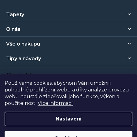
Z
Tapety
á
p
O nás
a
t
Vše o nákupu
í
Tipy a návody
Kontakt
Používáme cookies, abychom Vám umožnili
pohodlné prohlížení webu a díky analýze provozu
Prodejna
webu neustále zlepšovali jeho funkce, výkon a
použitelnost.
Více informací
Copyright 2026
Tapety Metro Florenc
. Všechna práva
vyhrazena.
Nastavení
Vytvořil Shoptet
| Nakódoval
Shopcode