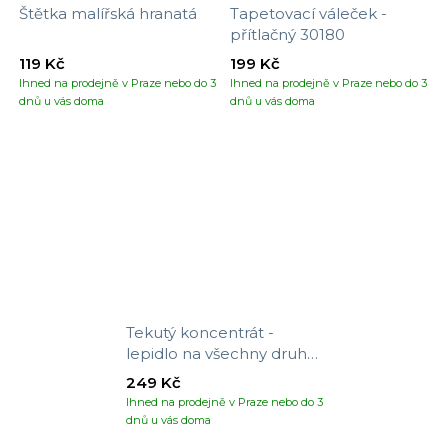
Štětka malířská hranatá
Tapetovací váleček -
přítlačný 30180
119 Kč
199 Kč
Ihned na prodejně v Praze nebo do 3
Ihned na prodejně v Praze nebo do 3
dnů u vás doma
dnů u vás doma
Tekutý koncentrát -
lepidlo na všechny druhy
tapet
249 Kč
Ihned na prodejně v Praze nebo do 3
dnů u vás doma