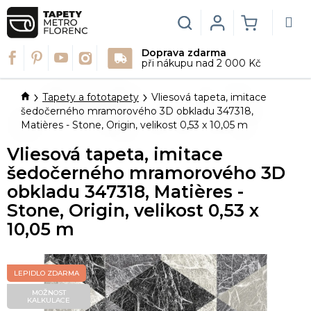
Přejít
na
Hledat
Login
NÁKUPN
obsah
Doprava zdarma
KOŠÍK
při nákupu nad 2 000 Kč
Domů
Tapety a fototapety
Vliesová tapeta, imitace
šedočerného mramorového 3D obkladu 347318,
Matières - Stone, Origin, velikost 0,53 x 10,05 m
Vliesová tapeta, imitace
šedočerného mramorového 3D
obkladu 347318, Matières -
Stone, Origin, velikost 0,53 x
10,05 m
LEPIDLO ZDARMA
MOŽNOST
KALKULACE