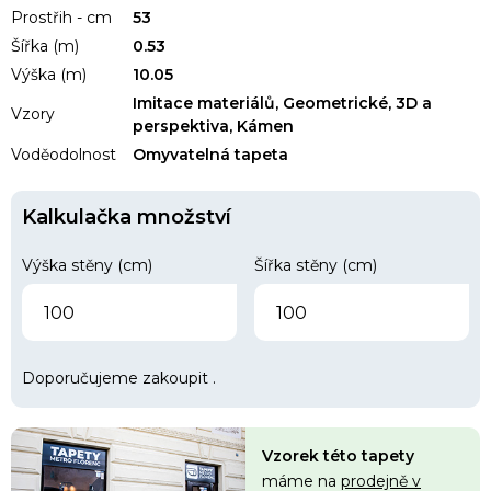
Prostřih - cm
53
Šířka (m)
0.53
Výška (m)
10.05
Imitace materiálů, Geometrické, 3D a
Vzory
perspektiva, Kámen
Voděodolnost
Omyvatelná tapeta
Kalkulačka množství
Výška stěny (cm)
Šířka stěny (cm)
Doporučujeme zakoupit
.
Vzorek této tapety
máme na
prodejně v