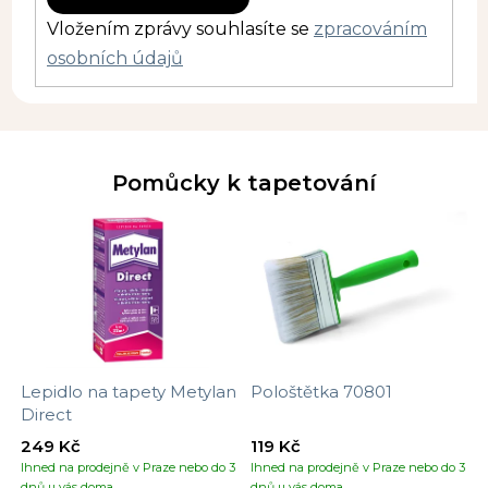
Vložením zprávy souhlasíte se
zpracováním
osobních údajů
Pomůcky k tapetování
Lepidlo na tapety Metylan
Pološtětka 70801
Direct
249 Kč
119 Kč
Ihned na prodejně v Praze nebo do 3
Ihned na prodejně v Praze nebo do 3
dnů u vás doma
dnů u vás doma