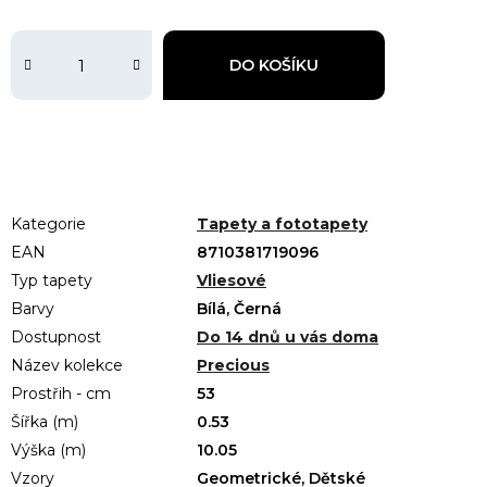
DO KOŠÍKU
Kategorie
Tapety a fototapety
EAN
8710381719096
Typ tapety
Vliesové
Barvy
Bílá, Černá
Dostupnost
Do 14 dnů u vás doma
Název kolekce
Precious
Prostřih - cm
53
Šířka (m)
0.53
Výška (m)
10.05
Vzory
Geometrické, Dětské