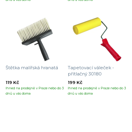
Štětka malířská hranatá
Tapetovací váleček -
přítlačný 30180
119 Kč
199 Kč
Ihned na prodejně v Praze nebo do 3
Ihned na prodejně v Praze nebo do 3
dnů u vás doma
dnů u vás doma