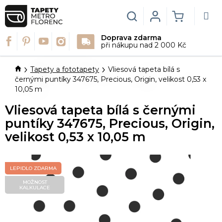
Přejít
na
Hledat
Login
NÁKUPN
obsah
Doprava zdarma
KOŠÍK
při nákupu nad 2 000 Kč
Domů
Tapety a fototapety
Vliesová tapeta bílá s
černými puntíky 347675, Precious, Origin, velikost 0,53 x
10,05 m
Vliesová tapeta bílá s černými
puntíky 347675, Precious, Origin,
velikost 0,53 x 10,05 m
LEPIDLO ZDARMA
MOŽNOST
KALKULACE