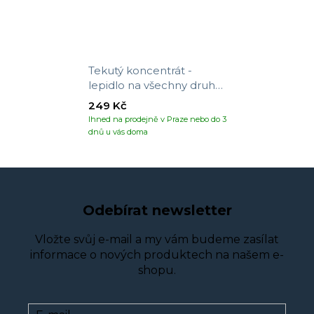
Tekutý koncentrát -
lepidlo na všechny druhy
tapet
249 Kč
Ihned na prodejně v Praze nebo do 3
dnů u vás doma
Odebírat newsletter
Vložte svůj e-mail a my vám budeme zasílat
informace o nových produktech na našem e-
shopu.