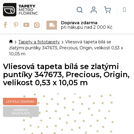
Přejít
na
Hledat
Login
NÁKUPN
obsah
Doprava zdarma
KOŠÍK
při nákupu nad 2 000 Kč
Domů
Tapety a fototapety
Vliesová tapeta bílá se
zlatými puntíky 347673, Precious, Origin, velikost 0,53 x
10,05 m
Vliesová tapeta bílá se zlatými
puntíky 347673, Precious, Origin,
velikost 0,53 x 10,05 m
LEPIDLO ZDARMA
MOŽNOST
KALKULACE