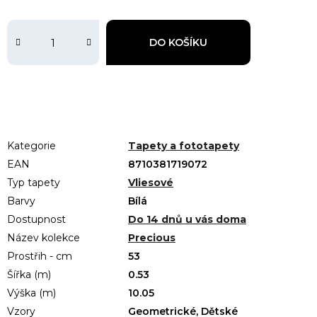
DO KOŠÍKU
Kategorie
Tapety a fototapety
EAN
8710381719072
Typ tapety
Vliesové
Barvy
Bílá
Dostupnost
Do 14 dnů u vás doma
Název kolekce
Precious
Prostřih - cm
53
Šířka (m)
0.53
Výška (m)
10.05
Vzory
Geometrické, Dětské