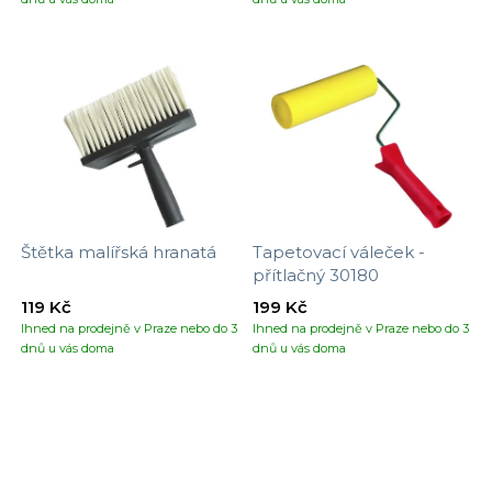
Štětka malířská hranatá
Tapetovací váleček -
přítlačný 30180
119 Kč
199 Kč
Ihned na prodejně v Praze nebo do 3
Ihned na prodejně v Praze nebo do 3
dnů u vás doma
dnů u vás doma