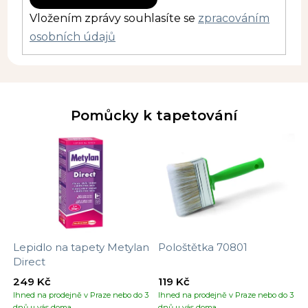
Vložením zprávy souhlasíte se
zpracováním
osobních údajů
Pomůcky k tapetování
Lepidlo na tapety Metylan
Pološtětka 70801
Direct
249 Kč
119 Kč
Ihned na prodejně v Praze nebo do 3
Ihned na prodejně v Praze nebo do 3
dnů u vás doma
dnů u vás doma