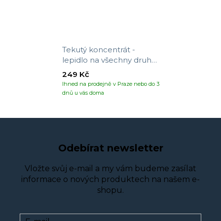
Tekutý koncentrát -
lepidlo na všechny druhy
tapet
249 Kč
Ihned na prodejně v Praze nebo do 3
dnů u vás doma
Odebírat newsletter
Vložte svůj e-mail a my vám budeme zasílat
informace o nových produktech na našem e-
shopu.