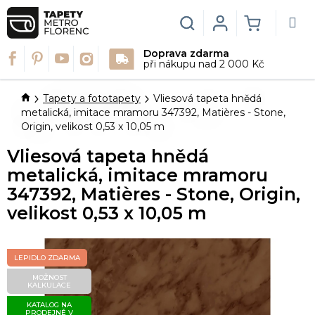
Přejít
na
Hledat
Login
NÁKUPN
obsah
Doprava zdarma
KOŠÍK
při nákupu nad 2 000 Kč
Domů
Tapety a fototapety
Vliesová tapeta hnědá
metalická, imitace mramoru 347392, Matières - Stone,
Origin, velikost 0,53 x 10,05 m
Vliesová tapeta hnědá
metalická, imitace mramoru
347392, Matières - Stone, Origin,
velikost 0,53 x 10,05 m
LEPIDLO ZDARMA
MOŽNOST
KALKULACE
KATALOG NA
PRODEJNĚ V