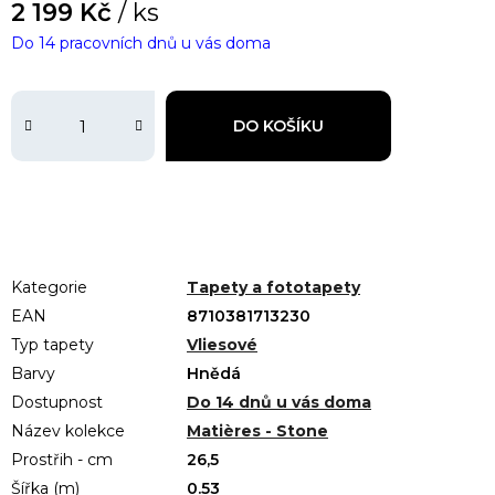
2 199 Kč
/ ks
Do 14 pracovních dnů u vás doma
DO KOŠÍKU
Kategorie
Tapety a fototapety
EAN
8710381713230
Typ tapety
Vliesové
Barvy
Hnědá
Dostupnost
Do 14 dnů u vás doma
Název kolekce
Matières - Stone
Prostřih - cm
26,5
Šířka (m)
0.53