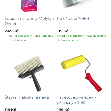
Lepidlo na tapety Metylan
Pološtětka 70801
Direct
249 Kč
119 Kč
Ihned na prodejně v Praze nebo do 3
Ihned na prodejně v Praze nebo do 3
dnů u vás doma
dnů u vás doma
Štětka malířská hranatá
Tapetovací váleček -
přítlačný 30180
119 Kč
199 Kč