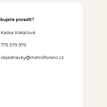
Katka Vokáčová
775 579 979
objednavky
@
metroflorenc.cz