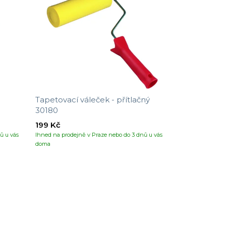
Tapetovací váleček - přítlačný
30180
199 Kč
ů u vás
Ihned na prodejně v Praze nebo do 3 dnů u vás
doma