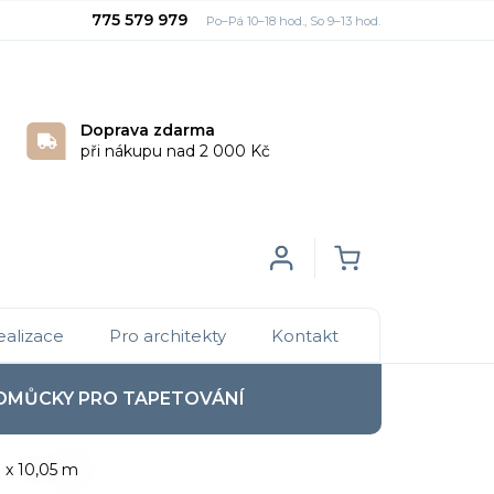
775 579 979
Doprava zdarma
při nákupu nad 2 000 Kč
Login
NÁKUPNÍ
ealizace
Pro architekty
Kontakt
KOŠÍK
OMŮCKY PRO TAPETOVÁNÍ
3 x 10,05 m