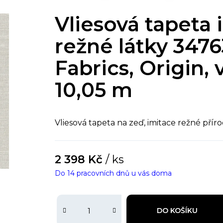
Vliesová tapeta 
režné látky 3476
Fabrics, Origin, 
10,05 m
Vliesová tapeta na zeď, imitace režné příro
2 398 Kč
/ ks
Do 14 pracovních dnů u vás doma
DO KOŠÍKU