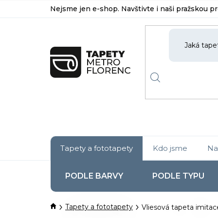
Přejít
Nejsme jen e-shop. Navštivte i naši pražskou p
na
obsah
Tapety a fototapety
Kdo jsme
Na
PODLE BARVY
PODLE TYPU
Domů
Tapety a fototapety
Vliesová tapeta imitace