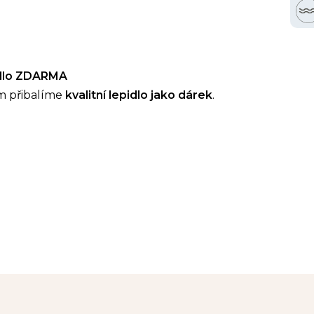
idlo ZDARMA
m přibalíme
kvalitní lepidlo jako dárek
.