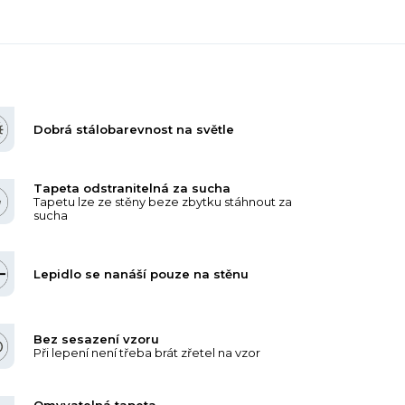
Dobrá stálobarevnost na světle
Tapeta odstranitelná za sucha
Tapetu lze ze stěny beze zbytku stáhnout za
sucha
Lepidlo se nanáší pouze na stěnu
Bez sesazení vzoru
Při lepení není třeba brát zřetel na vzor
Omyvatelná tapeta