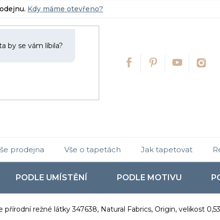
rodejnu.
Kdy máme otevřeno?
še prodejna
Vše o tapetách
Jak tapetovat
R
PODLE UMÍSTĚNÍ
PODLE MOTIVU
P
 přírodní režné látky 347638, Natural Fabrics, Origin, velikost 0,5