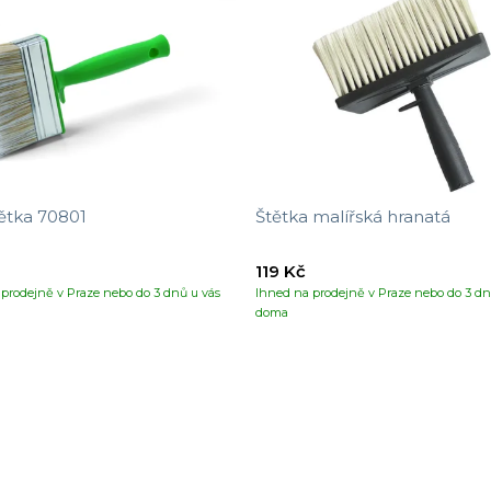
ětka 70801
Štětka malířská hranatá
119 Kč
prodejně v Praze nebo do 3 dnů u vás
Ihned na prodejně v Praze nebo do 3 dn
doma