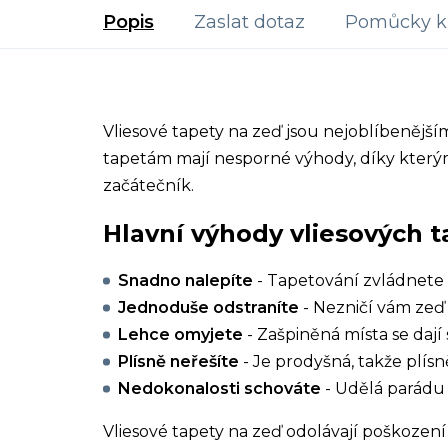
Popis
Zaslat dotaz
Pomůcky k 
Vliesové tapety na zeď jsou nejoblíbenějš
tapetám mají nesporné výhody, díky kterým
začátečník.
Hlavní výhody vliesových t
Snadno nalepíte
- Tapetování zvládnete 
Jednoduše odstraníte
- Nezničí vám zeď 
Lehce omyjete
- Zašpiněná místa se dají 
Plísně neřešíte
- Je prodyšná, takže plísn
Nedokonalosti schováte
- Udělá parádu 
Vliesové tapety na zeď odolávají poškození 