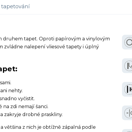
tapetování
ím druhem tapet. Oproti papírovým a vinylovým
 zvládne nalepení vliesové tapety i úplný
apet:
sami.
ani nehty.
snadno vyčistit.
ě na zdi nemají šanci.
a zakryje drobné praskliny.
a většina z nich je obtížně zápalná podle