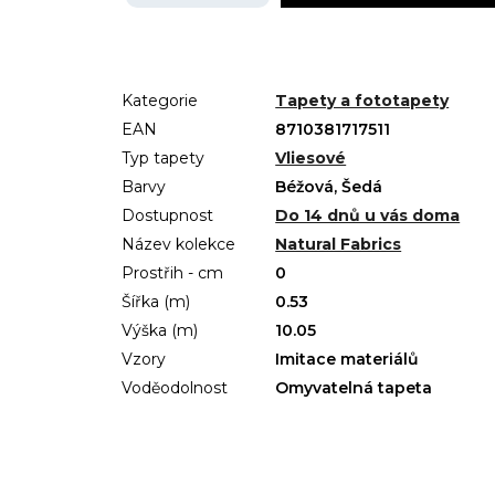
Kategorie
Tapety a fototapety
EAN
8710381717511
Typ tapety
Vliesové
Barvy
Béžová, Šedá
Dostupnost
Do 14 dnů u vás doma
Název kolekce
Natural Fabrics
Prostřih - cm
0
Šířka (m)
0.53
Výška (m)
10.05
Vzory
Imitace materiálů
Voděodolnost
Omyvatelná tapeta