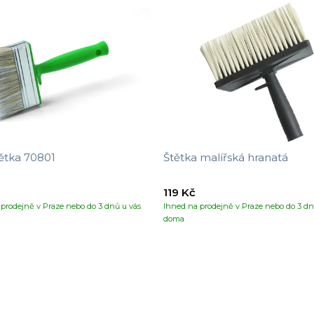
ětka 70801
Štětka malířská hranatá
119 Kč
prodejně v Praze nebo do 3 dnů u vás
Ihned na prodejně v Praze nebo do 3 dn
doma