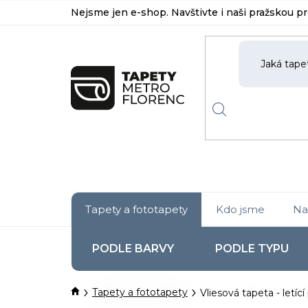
Přejít
Nejsme jen e-shop. Navštivte i naši pražskou p
na
obsah
Tapety a fototapety
Kdo jsme
Na
PODLE BARVY
PODLE TYPU
Domů
Tapety a fototapety
Vliesová tapeta - letící