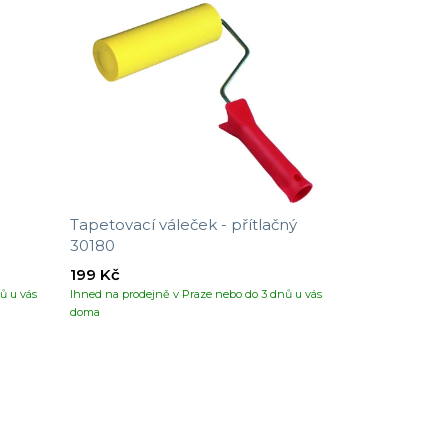
Tapetovací váleček - přítlačný
30180
199 Kč
ů u vás
Ihned na prodejně v Praze nebo do 3 dnů u vás
doma