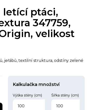
letící ptáci,
textura 347759,
Origin, velikost
ů, jeřábů, textilní struktura, odstíny zelené
Kalkulačka množství
Výška stěny (cm)
Šířka stěny (cm)