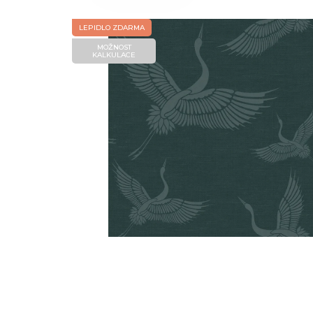
LEPIDLO ZDARMA
MOŽNOST
KALKULACE