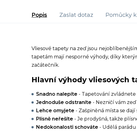
Popis
Zaslat dotaz
Pomůcky k 
Vliesové tapety na zeď jsou nejoblíbenějš
tapetám mají nesporné výhody, díky kterým
začátečník.
Hlavní výhody vliesových t
Snadno nalepíte
- Tapetování zvládnete 
Jednoduše odstraníte
- Nezničí vám zeď 
Lehce omyjete
- Zašpiněná místa se dají 
Plísně neřešíte
- Je prodyšná, takže plísn
Nedokonalosti schováte
- Udělá parádu 