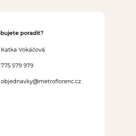
Katka Vokáčová
775 579 979
objednavky
@
metroflorenc.cz