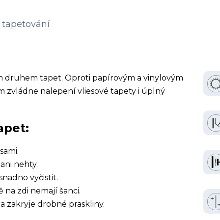
tapetování
ím druhem tapet. Oproti papírovým a vinylovým
 zvládne nalepení vliesové tapety i úplný
apet:
sami.
ani nehty.
snadno vyčistit.
ě na zdi nemají šanci.
a zakryje drobné praskliny.