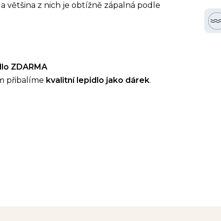
a většina z nich je obtížně zápalná podle
idlo ZDARMA
m přibalíme
kvalitní lepidlo jako dárek
.