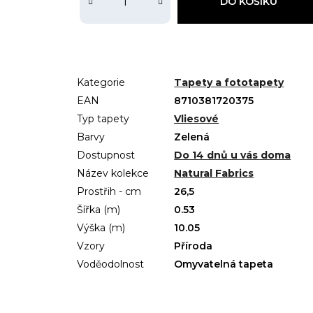
DO KOŠÍKU
Kategorie
Tapety a fototapety
EAN
8710381720375
Typ tapety
Vliesové
Barvy
Zelená
Dostupnost
Do 14 dnů u vás doma
Název kolekce
Natural Fabrics
Prostřih - cm
26,5
Šířka (m)
0.53
Výška (m)
10.05
Vzory
Příroda
Voděodolnost
Omyvatelná tapeta