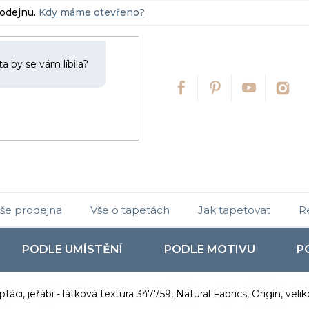
rodejnu.
Kdy máme otevřeno?
še prodejna
Vše o tapetách
Jak tapetovat
R
PODLE UMÍSTĚNÍ
PODLE MOTIVU
P
 ptáci, jeřábi - látková textura 347759, Natural Fabrics, Origin, veli