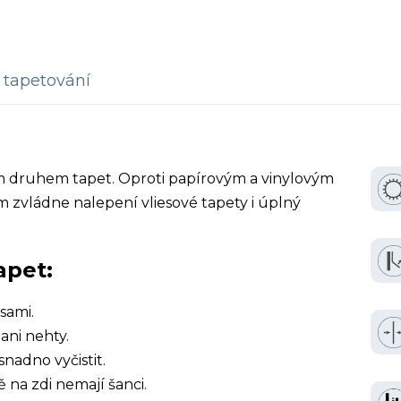
tapetování
ím druhem tapet. Oproti papírovým a vinylovým
 zvládne nalepení vliesové tapety i úplný
apet:
sami.
ani nehty.
snadno vyčistit.
ě na zdi nemají šanci.