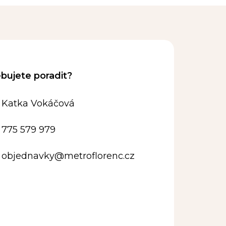
Katka Vokáčová
775 579 979
objednavky
@
metroflorenc.cz