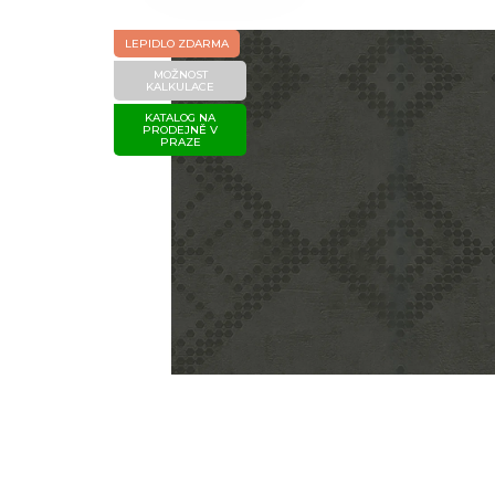
LEPIDLO ZDARMA
MOŽNOST
KALKULACE
KATALOG NA
PRODEJNĚ V
PRAZE