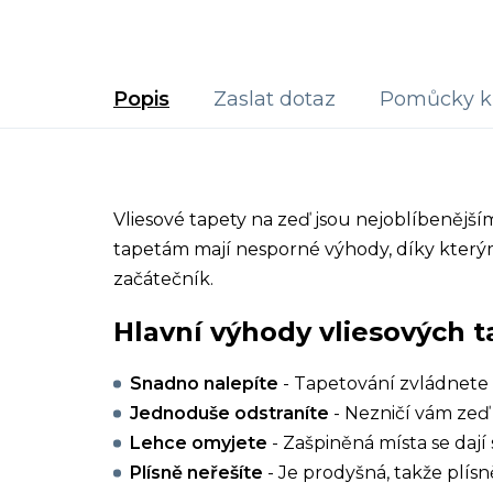
Popis
Zaslat dotaz
Pomůcky k 
Vliesové tapety na zeď jsou nejoblíbenějš
tapetám mají nesporné výhody, díky kterým
začátečník.
Hlavní výhody vliesových t
Snadno nalepíte
- Tapetování zvládnete 
Jednoduše odstraníte
- Nezničí vám zeď 
Lehce omyjete
- Zašpiněná místa se dají 
Plísně neřešíte
- Je prodyšná, takže plísn