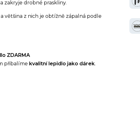
a zakryje drobné praskliny.
a většina z nich je obtížně zápalná podle
idlo ZDARMA
m přibalíme
kvalitní lepidlo jako dárek
.