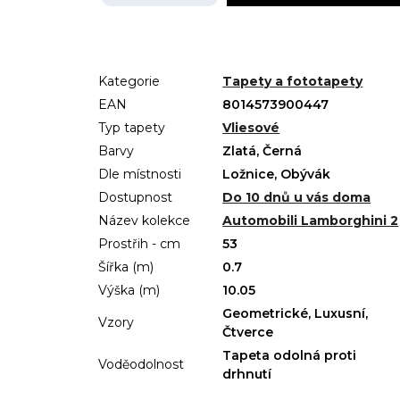
Kategorie
Tapety a fototapety
EAN
8014573900447
Typ tapety
Vliesové
Barvy
Zlatá, Černá
Dle místnosti
Ložnice, Obývák
Dostupnost
Do 10 dnů u vás doma
Název kolekce
Automobili Lamborghini 2
Prostřih - cm
53
Šířka (m)
0.7
Výška (m)
10.05
Geometrické, Luxusní,
Vzory
Čtverce
Tapeta odolná proti
Voděodolnost
drhnutí