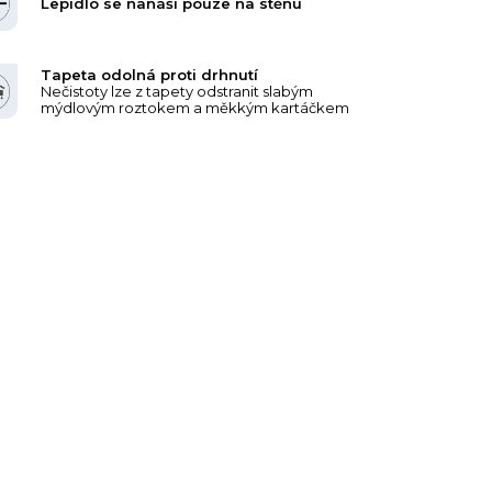
Lepidlo se nanáší pouze na stěnu
Tapeta odolná proti drhnutí
Nečistoty lze z tapety odstranit slabým
mýdlovým roztokem a měkkým kartáčkem