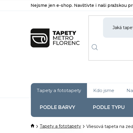
Přejít
Nejsme jen e-shop. Navštivte i naši pražskou p
na
obsah
Tapety a fototapety
Kdo jsme
Na
PODLE BARVY
PODLE TYPU
Domů
Tapety a fototapety
Vliesová tapeta na zeď