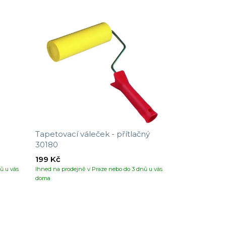
Tapetovací váleček - přítlačný
30180
199 Kč
ů u vás
Ihned na prodejně v Praze nebo do 3 dnů u vás
doma