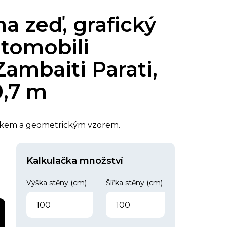
na zeď, grafický
tomobili
ambaiti Parati,
0,7 m
eskem a geometrickým vzorem.
Kalkulačka množství
Výška stěny (cm)
Šířka stěny (cm)