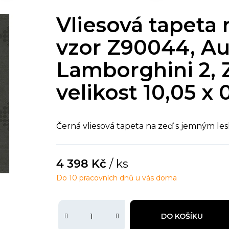
Vliesová tapeta 
vzor Z90044, Au
Lamborghini 2, Z
velikost 10,05 x 
Černá vliesová tapeta na zeď s jemným l
4 398 Kč
/ ks
Do 10 pracovních dnů u vás doma
DO KOŠÍKU