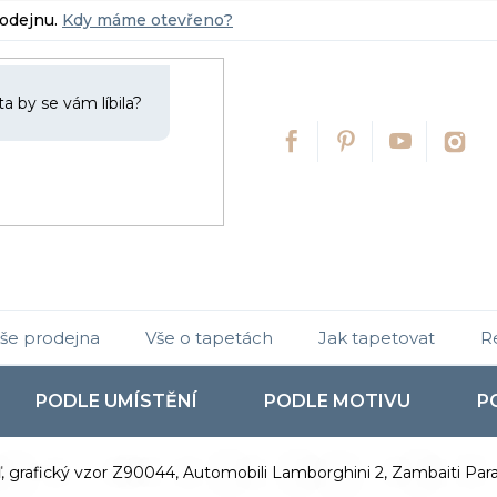
rodejnu.
Kdy máme otevřeno?
še prodejna
Vše o tapetách
Jak tapetovat
R
PODLE UMÍSTĚNÍ
PODLE MOTIVU
P
, grafický vzor Z90044, Automobili Lamborghini 2, Zambaiti Parat