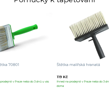
ětka 70801
Štětka malířská hranatá
119 Kč
prodejně v Praze nebo do 3 dnů u vás
Ihned na prodejně v Praze nebo do 3 dn
doma