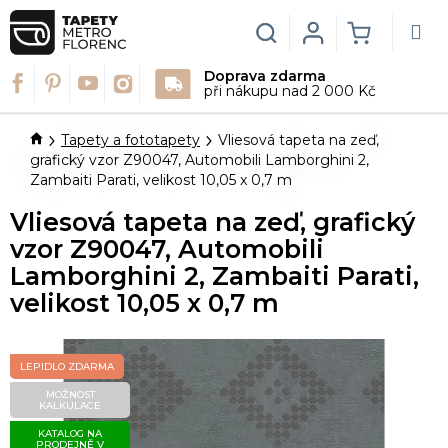
Přejít
na
Hledat
Login
NÁKUPN
obsah
Doprava zdarma
KOŠÍK
při nákupu nad 2 000 Kč
Domů
Tapety a fototapety
Vliesová tapeta na zeď,
grafický vzor Z90047, Automobili Lamborghini 2,
Zambaiti Parati, velikost 10,05 x 0,7 m
Vliesová tapeta na zeď, grafický
vzor Z90047, Automobili
Lamborghini 2, Zambaiti Parati,
velikost 10,05 x 0,7 m
LEPIDLO ZDARMA
MOŽNOST
KALKULACE
KATALOG NA
PRODEJNĚ V