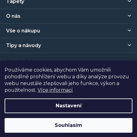
Tapety
á
p
O nás
a
t
Vše o nákupu
í
Tipy a návody
Kontakt
Používáme cookies, abychom Vám umožnili
pohodlné prohlížení webu a díky analýze provozu
Prodejna
webu neustále zlepšovali jeho funkce, výkon a
použitelnost.
Více informací
Copyright 2026
Tapety Metro Florenc
. Všechna práva
vyhrazena.
Nastavení
Vytvořil Shoptet
| Nakódoval
Shopcode
Souhlasím
Odstoupit od smlouvy