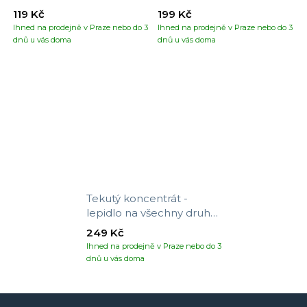
119 Kč
199 Kč
Ihned na prodejně v Praze nebo do 3
Ihned na prodejně v Praze nebo do 3
dnů u vás doma
dnů u vás doma
Tekutý koncentrát -
lepidlo na všechny druhy
tapet
249 Kč
Ihned na prodejně v Praze nebo do 3
dnů u vás doma