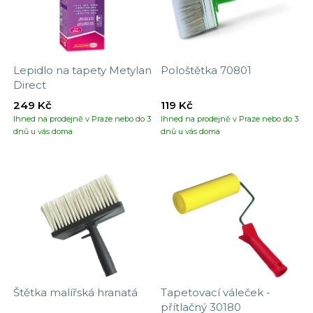
Lepidlo na tapety Metylan
Pološtětka 70801
Direct
249 Kč
119 Kč
Ihned na prodejně v Praze nebo do 3
Ihned na prodejně v Praze nebo do 3
dnů u vás doma
dnů u vás doma
Štětka malířská hranatá
Tapetovací váleček -
přítlačný 30180