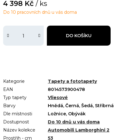
4 398 Kč
/ ks
Do 10 pracovních dnů u vás doma
DO KOŠÍKU
Kategorie
Tapety a fototapety
EAN
8014573900478
Typ tapety
Vliesové
Barvy
Hnědá, Černá, Šedá, Stříbrná
Dle místnosti
Ložnice, Obývák
Dostupnost
Do 10 dnů u vás doma
Název kolekce
Automobili Lamborghini 2
Prostřih - cm
53