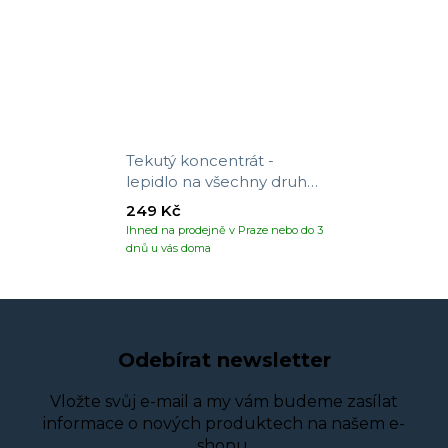
Tekutý koncentrát -
lepidlo na všechny druhy
tapet
249 Kč
Ihned na prodejně v Praze nebo do 3
dnů u vás doma
Odebírat newsletter
Vložte svůj e-mail a my vám budeme zasílat
informace o nových produktech na našem e-
shopu.