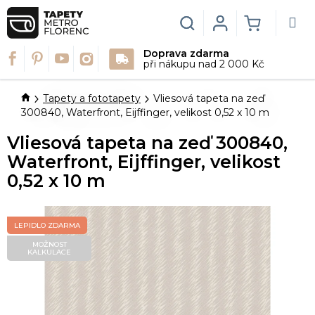
Přejít
na
Hledat
Login
NÁKUPN
obsah
Doprava zdarma
KOŠÍK
při nákupu nad 2 000 Kč
Domů
Tapety a fototapety
Vliesová tapeta na zeď
300840, Waterfront, Eijffinger, velikost 0,52 x 10 m
Vliesová tapeta na zeď 300840,
Waterfront, Eijffinger, velikost
0,52 x 10 m
LEPIDLO ZDARMA
MOŽNOST
KALKULACE