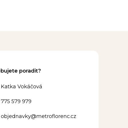
Katka Vokáčová
775 579 979
objednavky
@
metroflorenc.cz