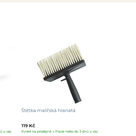
Štětka malířská hranatá
119 Kč
ů u vás
Ihned na prodejně v Praze nebo do 3 dnů u vás