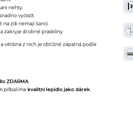
ani nehty.
snadno vyčistit.
ě na zdi nemají šanci.
a zakryje drobné praskliny.
a většina z nich je obtížně zápalná podle
idlo ZDARMA
m přibalíme
kvalitní lepidlo jako dárek
.