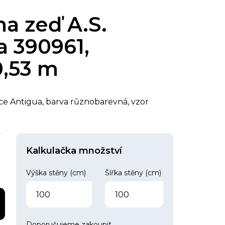
na zeď A.S.
a 390961,
0,53 m
kce Antigua, barva různobarevná, vzor
Kalkulačka množství
Výška stěny (cm)
Šířka stěny (cm)
Doporučujeme zakoupit
.