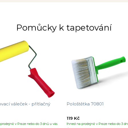
Pomůcky k tapetování
vací váleček - přítlačný
Pološtětka 70801
119 Kč
prodejně v Praze nebo do 3 dnů u vás
Ihned na prodejně v Praze nebo do 3 dn