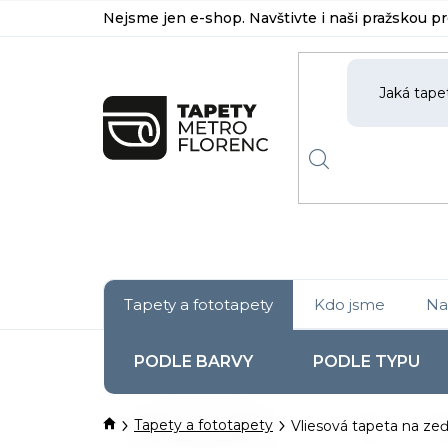
Přejít
Nejsme jen e-shop. Navštivte i naši pražskou p
na
obsah
Tapety a fototapety
Kdo jsme
Na
PODLE BARVY
PODLE TYPU
Domů
Tapety a fototapety
Vliesová tapeta na zeď