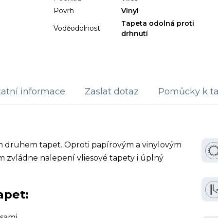
Povrh
Vinyl
Tapeta odolná proti
Voděodolnost
drhnutí
atní informace
Zaslat dotaz
Pomůcky k ta
ím druhem tapet. Oproti papírovým a vinylovým
 zvládne nalepení vliesové tapety i úplný
apet:
sami.