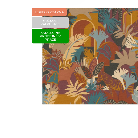
LEPIDLO ZDARMA
MOŽNOST
KALKULACE
KATALOG NA
PRODEJNĚ V
PRAZE