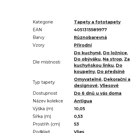
Kategorie
Tapety a fototapety
EAN
4051315589977
Barvy
Různobarevná
Vzory
Přírodní
Do kuchyně
,
Do ložnice
,
Do obýváku
,
Na strop
,
Za
Dle místnosti
kuchyňskou linku
,
Do
koupelny
,
Do předsíně
Omyvatelné
,
Dekorační a
Typ tapety
designové
,
Vliesové
Dostupnost
Do 6 dnů u vás doma
Název kolekce
Antigua
Výška (m)
10,05
Šířka (m)
0,53
Prostřih (cm)
53
Podklad
Vlies