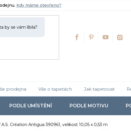
rodejnu.
Kdy máme otevřeno?
še prodejna
Vše o tapetách
Jak tapetovat
R
PODLE UMÍSTĚNÍ
PODLE MOTIVU
P
 A.S. Création Antigua 390961, velikost 10,05 x 0,53 m