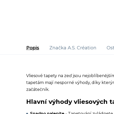
Popis
Značka
A.S. Création
Ost
Vliesové tapety na zeď jsou nejoblíbenějš
tapetám mají nesporné výhody, díky kterým
začátečník.
Hlavní výhody vliesových t
Snadno nalepíte
- Tapetování zvládnete 