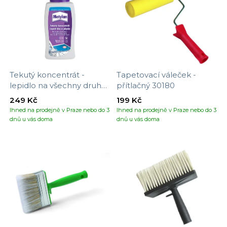
Tekutý koncentrát -
Tapetovací váleček -
lepidlo na všechny druhy
přítlačný 30180
tapet
249 Kč
199 Kč
Ihned na prodejně v Praze nebo do 3
Ihned na prodejně v Praze nebo do 3
dnů u vás doma
dnů u vás doma