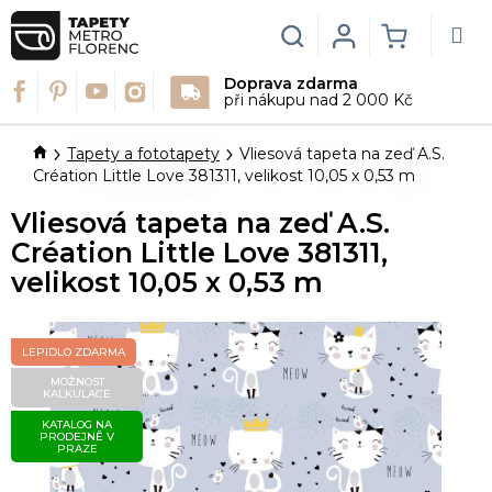
Přejít
na
Hledat
Login
NÁKUPN
obsah
Doprava zdarma
KOŠÍK
při nákupu nad 2 000 Kč
Domů
Tapety a fototapety
Vliesová tapeta na zeď A.S.
Création Little Love 381311, velikost 10,05 x 0,53 m
Vliesová tapeta na zeď A.S.
Création Little Love 381311,
velikost 10,05 x 0,53 m
LEPIDLO ZDARMA
MOŽNOST
KALKULACE
KATALOG NA
PRODEJNĚ V
PRAZE