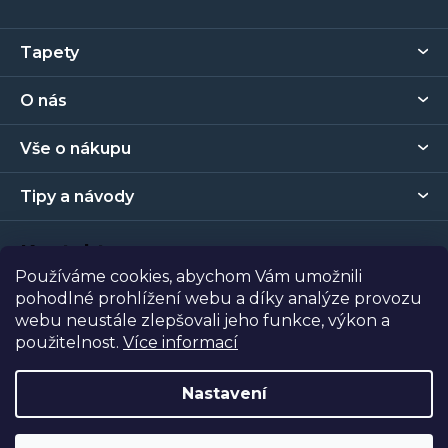
Z
Tapety
á
p
O nás
a
t
Vše o nákupu
í
Tipy a návody
Kontakt
Používáme cookies, abychom Vám umožnili
pohodlné prohlížení webu a díky analýze provozu
Prodejna
webu neustále zlepšovali jeho funkce, výkon a
použitelnost.
Více informací
Copyright 2026
Tapety Metro Florenc
. Všechna práva
vyhrazena.
Nastavení
Vytvořil Shoptet
| Nakódoval
Shopcode