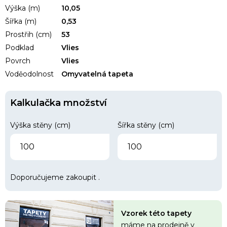
Výška (m)
10,05
Šířka (m)
0,53
Prostřih (cm)
53
Podklad
Vlies
Povrch
Vlies
Voděodolnost
Omyvatelná tapeta
Kalkulačka množství
Výška stěny (cm)
Šířka stěny (cm)
Doporučujeme zakoupit
.
Vzorek této tapety
máme na
prodejně v