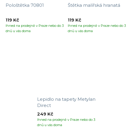
Pološtětka 70801
Štětka malířská hranatá
119 Kč
119 Kč
Ihned na prodejně v Praze nebo do 3
Ihned na prodejně v Praze nebo do 3
dnů u vás doma
dnů u vás doma
Lepidlo na tapety Metylan
Direct
249 Kč
Ihned na prodejně v Praze nebo do 3
dnů u vás doma