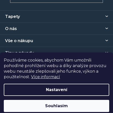
Z
Tapety
á
p
O nás
a
t
Vše o nákupu
í
Tipy a návody
Používáme cookies, abychom Vám umožnili
pohodlné prohlížení webu a díky analýze provozu
Kontakt
webu neustále zlepšovali jeho funkce, výkon a
použitelnost.
Více informací
Prodejna
Nastavení
Copyright 2026
Tapety Metro Florenc
. Všechna práva
vyhrazena.
Souhlasím
Vytvořil Shoptet
| Nakódoval
Shopcode