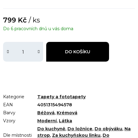
799 Kč
/ ks
Do 6 pracovních dnů u vás doma
DO KOŠÍKU
Kategorie
Tapety a fototapety
EAN
4051315494578
Barvy
Béžová
,
Krémová
Vzory
Moderní
,
Látka
Do kuchyně
,
Do ložnice
,
Do obýváku
,
Na
Dle místnosti
strop
,
Za kuchyňskou linku
,
Do