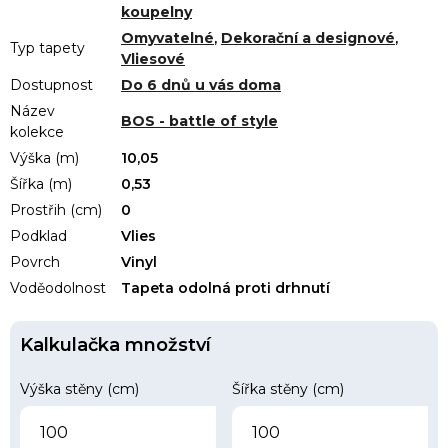
koupelny
Omyvatelné
,
Dekorační a designové
,
Typ tapety
Vliesové
Dostupnost
Do 6 dnů u vás doma
Název
BOS - battle of style
kolekce
Výška (m)
10,05
Šířka (m)
0,53
Prostřih (cm)
0
Podklad
Vlies
Povrch
Vinyl
Voděodolnost
Tapeta odolná proti drhnutí
Kalkulačka množství
Výška stěny (cm)
Šířka stěny (cm)