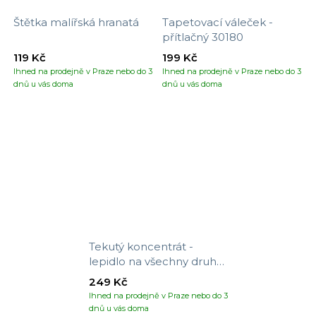
Štětka malířská hranatá
Tapetovací váleček -
přítlačný 30180
119 Kč
199 Kč
Ihned na prodejně v Praze nebo do 3
Ihned na prodejně v Praze nebo do 3
dnů u vás doma
dnů u vás doma
Tekutý koncentrát -
lepidlo na všechny druhy
tapet
249 Kč
Ihned na prodejně v Praze nebo do 3
dnů u vás doma