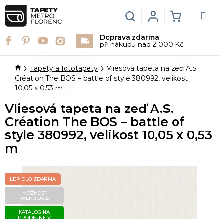
Přejít
na
Hledat
Login
NÁKUPN
obsah
Doprava zdarma
KOŠÍK
při nákupu nad 2 000 Kč
Domů
Tapety a fototapety
Vliesová tapeta na zeď A.S.
Création The BOS – battle of style 380992, velikost
10,05 x 0,53 m
Vliesová tapeta na zeď A.S.
Création The BOS – battle of
style 380992, velikost 10,05 x 0,53
m
LEPIDLO ZDARMA
MOŽNOST
KALKULACE
KATALOG NA
PRODEJNĚ V