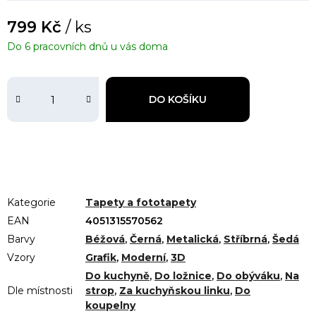
799 Kč
/ ks
Do 6 pracovních dnů u vás doma
DO KOŠÍKU
Kategorie
Tapety a fototapety
EAN
4051315570562
Barvy
Béžová
,
Černá
,
Metalická
,
Stříbrná
,
Šedá
Vzory
Grafik
,
Moderní
,
3D
Do kuchyně
,
Do ložnice
,
Do obýváku
,
Na
Dle místnosti
strop
,
Za kuchyňskou linku
,
Do
koupelny