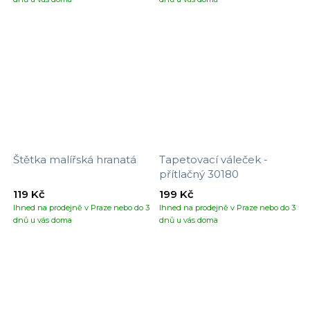
Štětka malířská hranatá
Tapetovací váleček -
přítlačný 30180
119 Kč
199 Kč
Ihned na prodejně v Praze nebo do 3
Ihned na prodejně v Praze nebo do 3
dnů u vás doma
dnů u vás doma