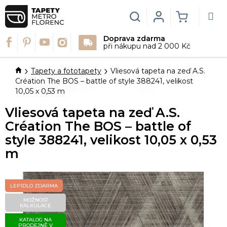
Přejít
na
Hledat
Login
NÁKUPN
obsah
Doprava zdarma
KOŠÍK
při nákupu nad 2 000 Kč
Domů
Tapety a fototapety
Vliesová tapeta na zeď A.S.
Création The BOS – battle of style 388241, velikost
10,05 x 0,53 m
Vliesová tapeta na zeď A.S.
Création The BOS – battle of
style 388241, velikost 10,05 x 0,53
m
LEPIDLO ZDARMA
MOŽNOST
KALKULACE
KATALOG NA
PRODEJNĚ V