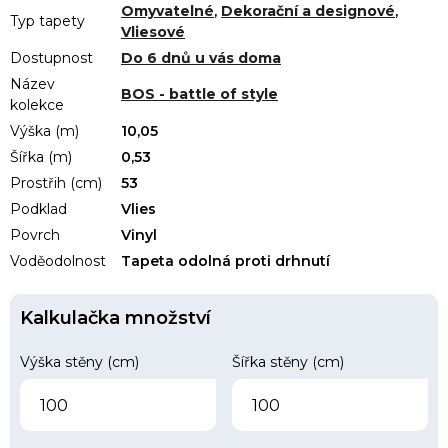
Omyvatelné
,
Dekorační a designové
,
Typ tapety
Vliesové
Dostupnost
Do 6 dnů u vás doma
Název
BOS - battle of style
kolekce
Výška (m)
10,05
Šířka (m)
0,53
Prostřih (cm)
53
Podklad
Vlies
Povrch
Vinyl
Voděodolnost
Tapeta odolná proti drhnutí
Kalkulačka množství
Výška stěny (cm)
Šířka stěny (cm)