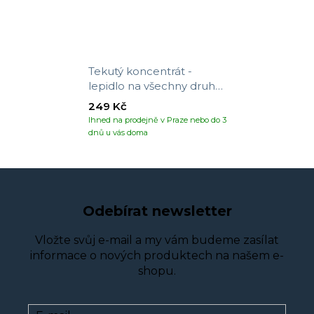
Tekutý koncentrát -
lepidlo na všechny druhy
tapet
249 Kč
Ihned na prodejně v Praze nebo do 3
dnů u vás doma
Odebírat newsletter
Vložte svůj e-mail a my vám budeme zasílat
informace o nových produktech na našem e-
shopu.