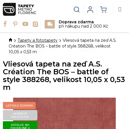
Přejít
na
Hledat
Login
NÁKUPN
obsah
Doprava zdarma
KOŠÍK
při nákupu nad 2 000 Kč
Domů
Tapety a fototapety
Vliesová tapeta na zeď A.S.
Création The BOS – battle of style 388268, velikost
10,05 x 0,53 m
Vliesová tapeta na zeď A.S.
Création The BOS – battle of
style 388268, velikost 10,05 x 0,53
m
LEPIDLO ZDARMA
MOŽNOST
KALKULACE
KATALOG NA
PRODEJNĚ V