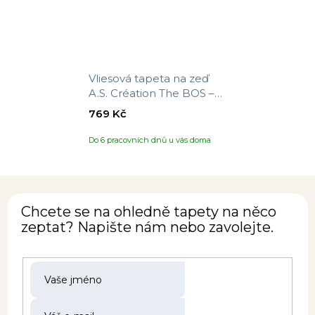
Vliesová tapeta na zeď
A.S. Création The BOS –
battle of style 388267,
769 Kč
velikost 10,05 x 0,53 m
Do 6 pracovních dnů u vás doma
Chcete se na ohledně tapety na něco
zeptat? Napište nám nebo zavolejte.