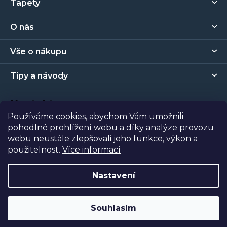
Tapety
á
p
O nás
a
t
Vše o nákupu
í
Tipy a návody
Kontakt
Používáme cookies, abychom Vám umožnili
pohodlné prohlížení webu a díky analýze provozu
Prodejna
webu neustále zlepšovali jeho funkce, výkon a
použitelnost.
Více informací
Copyright 2026
Tapety Metro Florenc
. Všechna práva
vyhrazena.
Nastavení
Vytvořil Shoptet
| Nakódoval
Shopcode
Souhlasím
Odstoupit od smlouvy