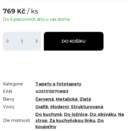
769 Kč
/ ks
Do 6 pracovních dnů u vás doma
DO KOŠÍKU
Kategorie
Tapety a fototapety
EAN
4051315570883
Barvy
Červená
,
Metalická
,
Zlatá
Vzory
Grafik
,
Moderní
,
Strukturovaná
Do kuchyně
,
Do ložnice
,
Do obýváku
,
Na
Dle místnosti
strop
,
Za kuchyňskou linku
,
Do
koupelny