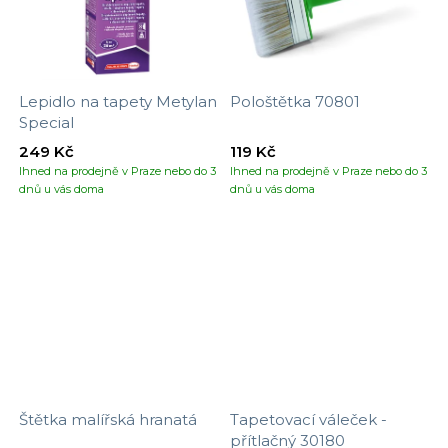
Lepidlo na tapety Metylan
Pološtětka 70801
Special
249 Kč
119 Kč
Ihned na prodejně v Praze nebo do 3
Ihned na prodejně v Praze nebo do 3
dnů u vás doma
dnů u vás doma
Štětka malířská hranatá
Tapetovací váleček -
přítlačný 30180