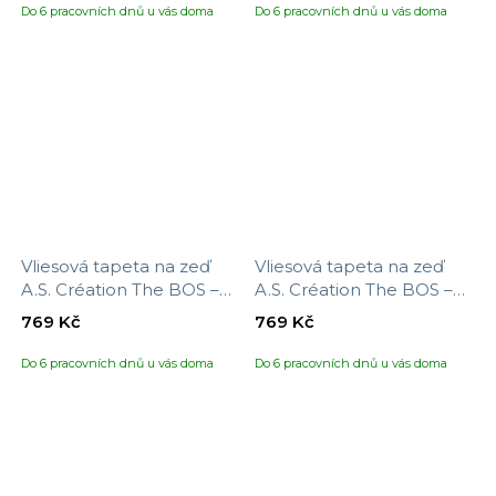
Do 6 pracovních dnů u vás doma
Do 6 pracovních dnů u vás doma
Vliesová tapeta na zeď
Vliesová tapeta na zeď
A.S. Création The BOS –
A.S. Création The BOS –
battle of style 388265,
battle of style 388266,
769 Kč
769 Kč
velikost 10,05 x 0,53 m
velikost 10,05 x 0,53 m
Do 6 pracovních dnů u vás doma
Do 6 pracovních dnů u vás doma