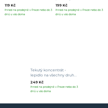
119 Kč
199 Kč
Ihned na prodejně v Praze nebo do 3
Ihned na prodejně v Praze nebo do 3
dnů u vás doma
dnů u vás doma
Tekutý koncentrát -
lepidlo na všechny druhy
tapet
249 Kč
Ihned na prodejně v Praze nebo do 3
dnů u vás doma