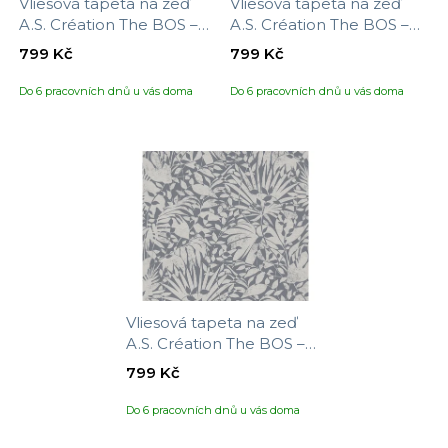
Vliesová tapeta na zeď
Vliesová tapeta na zeď
A.S. Création The BOS –
A.S. Création The BOS –
battle of style 388311,
battle of style 388313,
799 Kč
799 Kč
velikost 10,05 x 0,53 m
velikost 10,05 x 0,53 m
Do 6 pracovních dnů u vás doma
Do 6 pracovních dnů u vás doma
Vliesová tapeta na zeď
A.S. Création The BOS –
battle of style 388314,
799 Kč
velikost 10,05 x 0,53 m
Do 6 pracovních dnů u vás doma