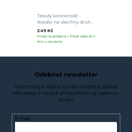
Tekutý koncentrát -
lepidlo na všechny druhy
tapet
249 Kč
Ihned na prodejně v Praze nebo do 3
dnů u vás doma
Odebírat newsletter
Vložte svůj e-mail a my vám budeme zasílat
informace o nových produktech na našem e-
shopu.
E-mail