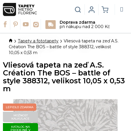
Přejít
na
Hledat
Login
NÁKUPN
obsah
Doprava zdarma
KOŠÍK
při nákupu nad 2 000 Kč
Domů
Tapety a fototapety
Vliesová tapeta na zeď A.S.
Création The BOS – battle of style 388312, velikost
10,05 x 0,53 m
Vliesová tapeta na zeď A.S.
Création The BOS – battle of
style 388312, velikost 10,05 x 0,53
m
LEPIDLO ZDARMA
MOŽNOST
KALKULACE
KATALOG NA
PRODEJNĚ V