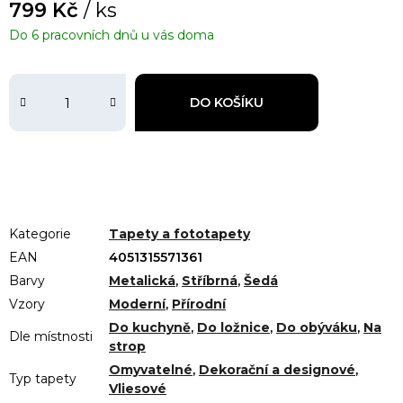
799 Kč
/ ks
Do 6 pracovních dnů u vás doma
DO KOŠÍKU
Kategorie
Tapety a fototapety
EAN
4051315571361
Barvy
Metalická
,
Stříbrná
,
Šedá
Vzory
Moderní
,
Přírodní
Do kuchyně
,
Do ložnice
,
Do obýváku
,
Na
Dle místnosti
strop
Omyvatelné
,
Dekorační a designové
,
Typ tapety
Vliesové