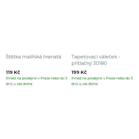
Štětka malířská hranatá
Tapetovací váleček -
přítlačný 30180
119 Kč
199 Kč
Ihned na prodejně v Praze nebo do 3
Ihned na prodejně v Praze nebo do 3
dnů u vás doma
dnů u vás doma