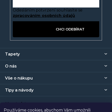
Odesláním potvrzení souhlasíte se
zpracováním osobních údajů
PŘIHLÁSIT SE
Z
Tapety
á
p
O nás
a
t
Vše o nákupu
í
Tipy a návody
Kontakt
Používáme cookies, abychom Vám umožnili