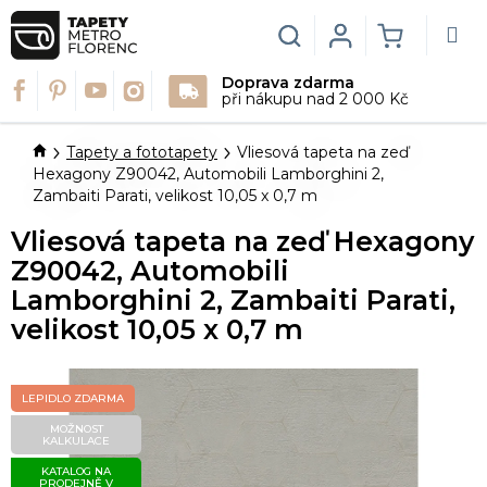
Přejít
na
Hledat
Login
NÁKUPN
obsah
Doprava zdarma
KOŠÍK
při nákupu nad 2 000 Kč
Domů
Tapety a fototapety
Vliesová tapeta na zeď
Hexagony Z90042, Automobili Lamborghini 2,
Zambaiti Parati, velikost 10,05 x 0,7 m
Vliesová tapeta na zeď Hexagony
Z90042, Automobili
Lamborghini 2, Zambaiti Parati,
velikost 10,05 x 0,7 m
LEPIDLO ZDARMA
MOŽNOST
KALKULACE
KATALOG NA
PRODEJNĚ V