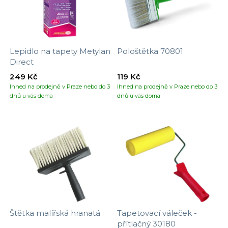
Lepidlo na tapety Metylan
Pološtětka 70801
Direct
249 Kč
119 Kč
Ihned na prodejně v Praze nebo do 3
Ihned na prodejně v Praze nebo do 3
dnů u vás doma
dnů u vás doma
Štětka malířská hranatá
Tapetovací váleček -
přítlačný 30180