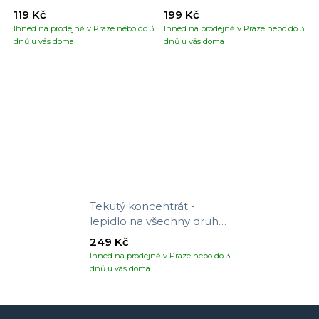
119 Kč
199 Kč
Ihned na prodejně v Praze nebo do 3
Ihned na prodejně v Praze nebo do 3
dnů u vás doma
dnů u vás doma
Tekutý koncentrát -
lepidlo na všechny druhy
tapet
249 Kč
Ihned na prodejně v Praze nebo do 3
dnů u vás doma