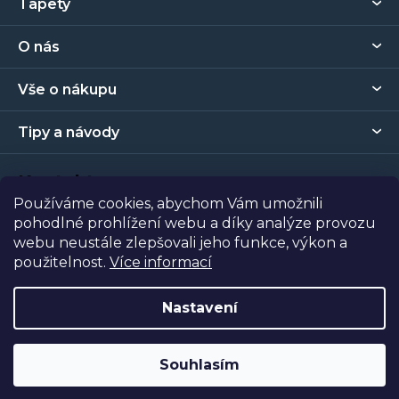
Tapety
á
p
O nás
a
t
Vše o nákupu
í
Tipy a návody
Kontakt
Používáme cookies, abychom Vám umožnili
pohodlné prohlížení webu a díky analýze provozu
Prodejna
webu neustále zlepšovali jeho funkce, výkon a
použitelnost.
Více informací
Copyright 2026
Tapety Metro Florenc
. Všechna práva
vyhrazena.
Nastavení
Vytvořil Shoptet
| Nakódoval
Shopcode
Souhlasím
Odstoupit od smlouvy