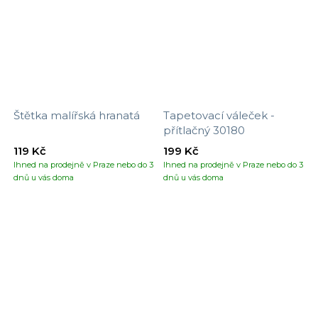
Štětka malířská hranatá
Tapetovací váleček -
přítlačný 30180
119 Kč
199 Kč
Ihned na prodejně v Praze nebo do 3
Ihned na prodejně v Praze nebo do 3
dnů u vás doma
dnů u vás doma