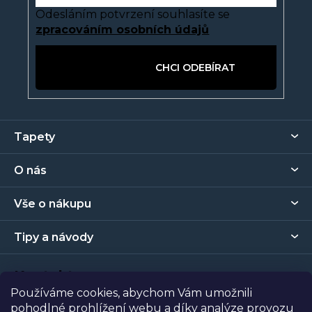
Odesláním potvrzení souhlasíte se
zpracováním osobních údajů
PŘIHLÁSIT SE
Z
Tapety
á
p
O nás
a
t
Vše o nákupu
í
Tipy a návody
Kontakt
Používáme cookies, abychom Vám umožnili
pohodlné prohlížení webu a díky analýze provozu