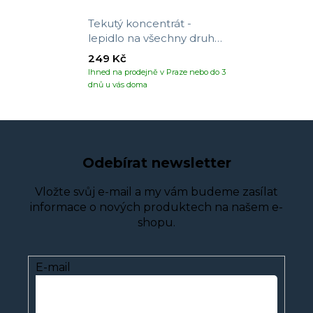
Tekutý koncentrát -
lepidlo na všechny druhy
tapet
249 Kč
Ihned na prodejně v Praze nebo do 3
dnů u vás doma
Odebírat newsletter
Vložte svůj e-mail a my vám budeme zasílat
informace o nových produktech na našem e-
shopu.
E-mail