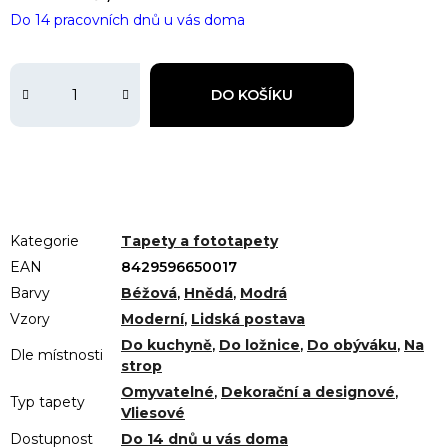
Do 14 pracovních dnů u vás doma
DO KOŠÍKU
Kategorie
Tapety a fototapety
EAN
8429596650017
Barvy
Béžová
,
Hnědá
,
Modrá
Vzory
Moderní
,
Lidská postava
Do kuchyně
,
Do ložnice
,
Do obýváku
,
Na
Dle místnosti
strop
Omyvatelné
,
Dekorační a designové
,
Typ tapety
Vliesové
Dostupnost
Do 14 dnů u vás doma