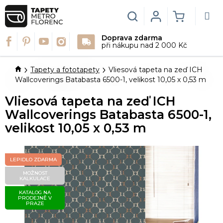
Přejít
na
Hledat
Login
NÁKUPN
obsah
Doprava zdarma
KOŠÍK
při nákupu nad 2 000 Kč
Domů
Tapety a fototapety
Vliesová tapeta na zeď ICH
Wallcoverings Batabasta 6500-1, velikost 10,05 x 0,53 m
Vliesová tapeta na zeď ICH
Wallcoverings Batabasta 6500-1,
velikost 10,05 x 0,53 m
LEPIDLO ZDARMA
MOŽNOST
KALKULACE
KATALOG NA
PRODEJNĚ V
PRAZE