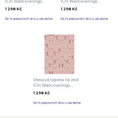
ICH Wallcoverings
ICH Wallcoverings
Batabasta 6500-2, velikost
Batabasta 6500-3, velikost
1 298 Kč
1 298 Kč
10,05 x 0,53 m
10,05 x 0,53 m
Do 14 pracovních dnů u vás doma
Do 14 pracovních dnů u vás doma
Vliesová tapeta na zeď
ICH Wallcoverings
Batabasta 6500-4,
1 298 Kč
velikost 10,05 x 0,53 m
Do 14 pracovních dnů u vás doma