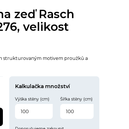
 na zeď Rasch
76, velikost
kým strukturovaným motivem proužků a
Kalkulačka množství
Výška stěny (cm)
Šířka stěny (cm)
Doporučujeme zakoupit
.