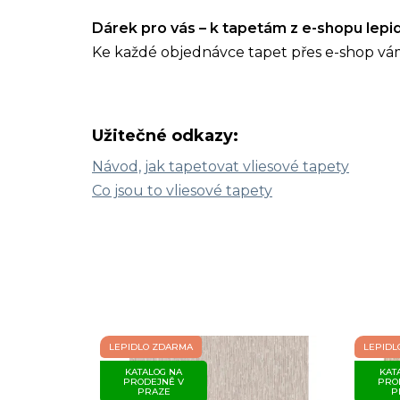
Dárek pro vás – k tapetám z e-shopu lep
Ke každé objednávce tapet přes e-shop vá
Užitečné odkazy:
Návod, jak tapetovat vliesové tapety
Co jsou to vliesové tapety
LEPIDLO ZDARMA
LEPIDL
KATALOG NA
KAT
PRODEJNĚ V
PRO
PRAZE
P