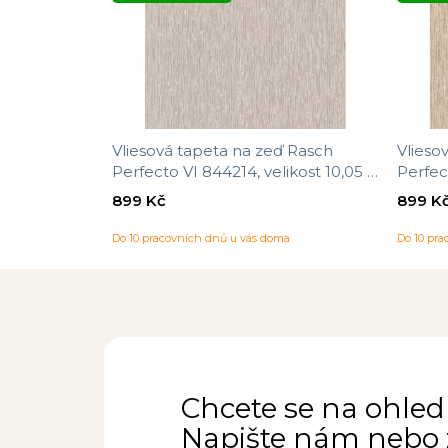
Vliesová tapeta na zeď Rasch
Vlieso
Perfecto VI 844214, velikost 10,05 x
Perfec
0,53 m
0,53 m
899 Kč
899 K
Do 10 pracovních dnů u vás doma
Do 10 pr
Chcete se na ohled
Napište nám nebo z