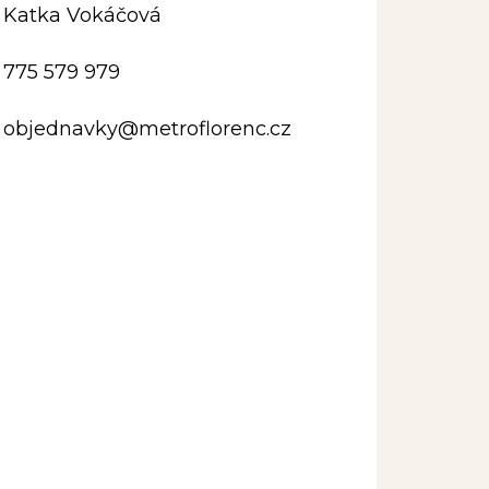
Katka Vokáčová
775 579 979
objednavky
@
metroflorenc.cz