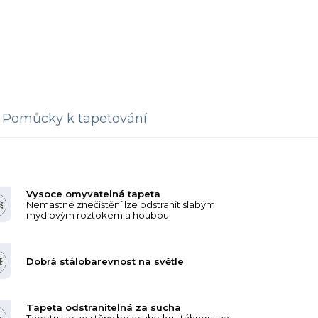
Pomůcky k tapetování
Vysoce omyvatelná tapeta
Nemastné znečištění lze odstranit slabým
mýdlovým roztokem a houbou
Dobrá stálobarevnost na světle
Tapeta odstranitelná za sucha
Tapetu lze ze stěny beze zbytku stáhnout za