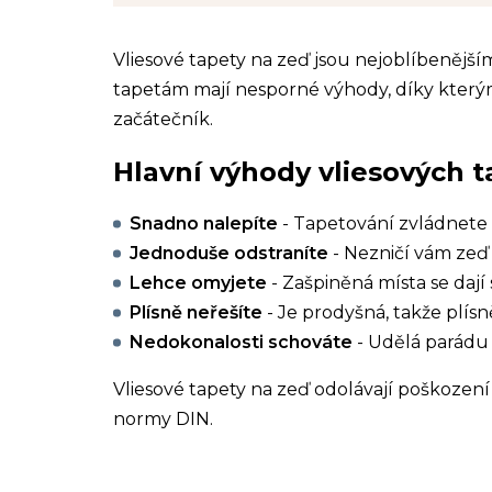
Vliesové tapety na zeď jsou nejoblíbenějš
tapetám mají nesporné výhody, díky kterým
začátečník.
Hlavní výhody vliesových t
Snadno nalepíte
- Tapetování zvládnete 
Jednoduše odstraníte
- Nezničí vám zeď 
Lehce omyjete
- Zašpiněná místa se dají 
Plísně neřešíte
- Je prodyšná, takže plísn
Nedokonalosti schováte
- Udělá parádu 
Vliesové tapety na zeď odolávají poškození 
normy DIN.