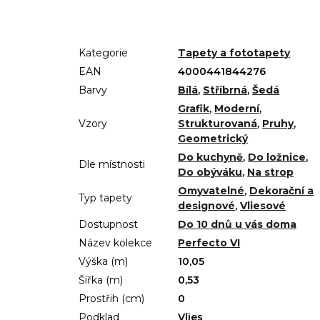
Kategorie
Tapety a fototapety
EAN
4000441844276
Barvy
Bílá
,
Stříbrná
,
Šedá
Grafik
,
Moderní
,
Vzory
Strukturovaná
,
Pruhy
,
Geometrický
Do kuchyně
,
Do ložnice
,
Dle místnosti
Do obýváku
,
Na strop
Omyvatelné
,
Dekorační a
Typ tapety
designové
,
Vliesové
Dostupnost
Do 10 dnů u vás doma
Název kolekce
Perfecto VI
Výška (m)
10,05
Šířka (m)
0,53
Prostřih (cm)
0
Podklad
Vlies