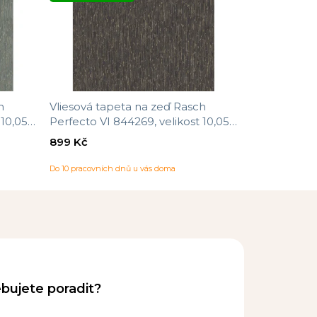
h
Vliesová tapeta na zeď Rasch
10,05 x
Perfecto VI 844269, velikost 10,05 x
0,53 m
899 Kč
Do 10 pracovních dnů u vás doma