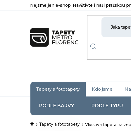
Přejít
Nejsme jen e-shop. Navštivte i naši pražskou p
na
obsah
Tapety a fototapety
Kdo jsme
Na
PODLE BARVY
PODLE TYPU
Domů
Tapety a fototapety
Vliesová tapeta na zeď