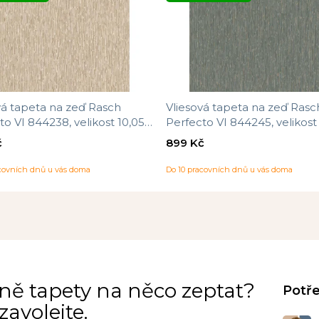
vá tapeta na zeď Rasch
Vliesová tapeta na zeď Rasc
to VI 844238, velikost 10,05 x
Perfecto VI 844245, velikost 
0,53 m
č
899 Kč
acovních dnů u vás doma
Do 10 pracovních dnů u vás doma
ně tapety na něco zeptat?
avolejte.