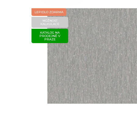
LEPIDLO ZDARMA
MOŽNOST
KALKULACE
KATALOG NA
PRODEJNĚ V
PRAZE