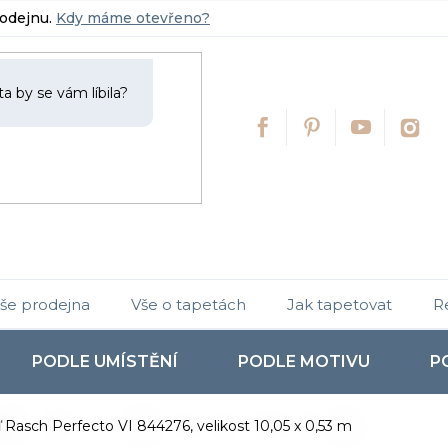
rodejnu.
Kdy máme otevřeno?
še prodejna
Vše o tapetách
Jak tapetovat
R
PODLE UMÍSTĚNÍ
PODLE MOTIVU
P
 Rasch Perfecto VI 844276, velikost 10,05 x 0,53 m