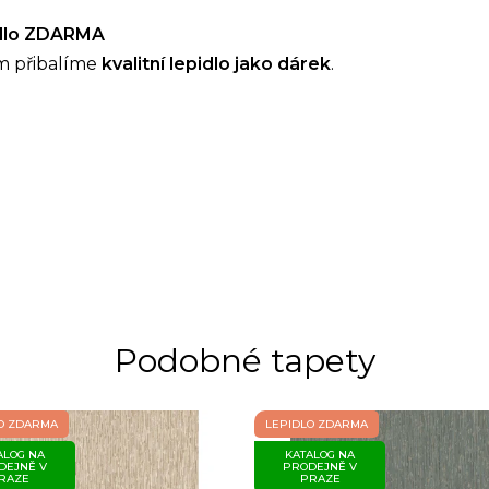
idlo ZDARMA
m přibalíme
kvalitní lepidlo jako dárek
.
Podobné tapety
O ZDARMA
LEPIDLO ZDARMA
ALOG NA
KATALOG NA
DEJNĚ V
PRODEJNĚ V
RAZE
PRAZE