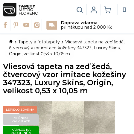
Přejít
na
Hledat
Login
NÁKUPN
obsah
Doprava zdarma
KOŠÍK
při nákupu nad 2 000 Kč
Domů
Tapety a fototapety
Vliesová tapeta na zeď šedá,
čtvercový vzor imitace kožešiny 347323, Luxury Skins,
Origin, velikost 0,53 x 10,05 m
Vliesová tapeta na zeď šedá,
čtvercový vzor imitace kožešiny
347323, Luxury Skins, Origin,
velikost 0,53 x 10,05 m
LEPIDLO ZDARMA
MOŽNOST
KALKULACE
KATALOG NA
PRODEJNĚ V