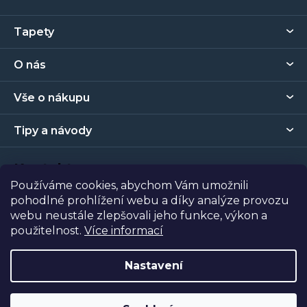
Z
Tapety
á
p
O nás
a
t
Vše o nákupu
í
Tipy a návody
Kontakt
Používáme cookies, abychom Vám umožnili
pohodlné prohlížení webu a díky analýze provozu
Prodejna
webu neustále zlepšovali jeho funkce, výkon a
použitelnost.
Více informací
Copyright 2026
Tapety Metro Florenc
. Všechna práva
vyhrazena.
Nastavení
Vytvořil Shoptet
| Nakódoval
Shopcode