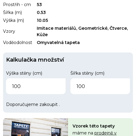
Prostřih - cm
53
Šířka (m)
0.53
Výška (m)
10.05
Imitace materiálů, Geometrické, Čtverce,
Vzory
Kůže
Voděodolnost
Omyvatelná tapeta
Kalkulačka množství
Výška stěny (cm)
Šířka stěny (cm)
Doporučujeme zakoupit
.
Vzorek této tapety
máme na
prodejně v