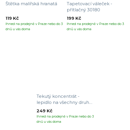
Štětka malířská hranatá
Tapetovací váleček -
přítlačný 30180
119 Kč
199 Kč
Ihned na prodejně v Praze nebo do 3
Ihned na prodejně v Praze nebo do 3
dnů u vás doma
dnů u vás doma
Tekutý koncentrát -
lepidlo na všechny druhy
tapet
249 Kč
Ihned na prodejně v Praze nebo do 3
dnů u vás doma