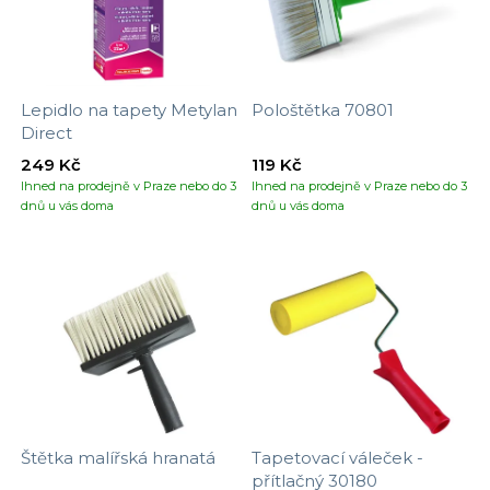
Lepidlo na tapety Metylan
Pološtětka 70801
Direct
249 Kč
119 Kč
Ihned na prodejně v Praze nebo do 3
Ihned na prodejně v Praze nebo do 3
dnů u vás doma
dnů u vás doma
Štětka malířská hranatá
Tapetovací váleček -
přítlačný 30180