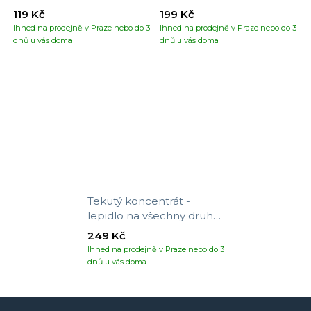
119 Kč
199 Kč
Ihned na prodejně v Praze nebo do 3
Ihned na prodejně v Praze nebo do 3
dnů u vás doma
dnů u vás doma
Tekutý koncentrát -
lepidlo na všechny druhy
tapet
249 Kč
Ihned na prodejně v Praze nebo do 3
dnů u vás doma