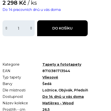
2 298 Kč
/ ks
Do 14 pracovních dnů u vás doma
DO KOŠÍKU
Kategorie
Tapety a fototapety
EAN
8710381713544
Typ tapety
Vliesové
Barvy
Šedá
Dle místnosti
Ložnice, Obývák, Předsíň
Dostupnost
Do 14 dnů u vás doma
Název kolekce
Matières - Wood
Prostřih - cm
26,5