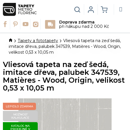
Přejít
na
Hledat
Login
NÁKUPN
obsah
Doprava zdarma
KOŠÍK
při nákupu nad 2 000 Kč
Domů
Tapety a fototapety
Vliesová tapeta na zeď šedá,
imitace dřeva, palubek 347539, Matières - Wood, Origin,
velikost 0,53 x 10,05 m
Vliesová tapeta na zeď šedá,
imitace dřeva, palubek 347539,
Matières - Wood, Origin, velikost
0,53 x 10,05 m
LEPIDLO ZDARMA
MOŽNOST
KALKULACE
KATALOG NA
PRODEJNĚ V