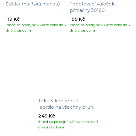
Štětka malířská hranatá
Tapetovací váleček -
přítlačný 30180
119 Kč
199 Kč
Ihned na prodejně v Praze nebo do 3
Ihned na prodejně v Praze nebo do 3
dnů u vás doma
dnů u vás doma
Tekutý koncentrát -
lepidlo na všechny druhy
tapet
249 Kč
Ihned na prodejně v Praze nebo do 3
dnů u vás doma