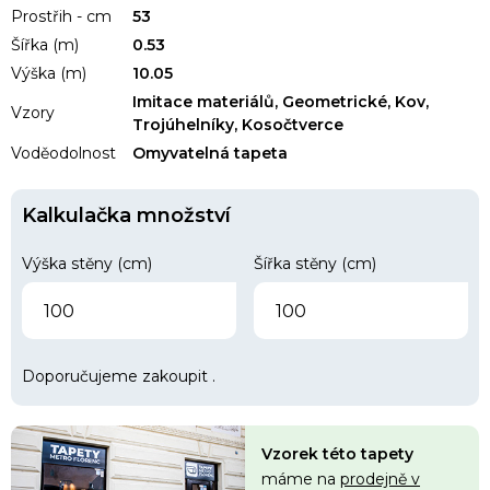
Prostřih - cm
53
Šířka (m)
0.53
Výška (m)
10.05
Imitace materiálů, Geometrické, Kov,
Vzory
Trojúhelníky, Kosočtverce
Voděodolnost
Omyvatelná tapeta
Kalkulačka množství
Výška stěny (cm)
Šířka stěny (cm)
Doporučujeme zakoupit
.
Vzorek této tapety
máme na
prodejně v