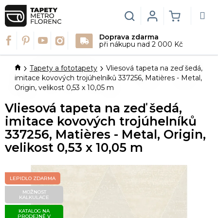
Přejít
na
Hledat
Login
NÁKUPN
obsah
Doprava zdarma
KOŠÍK
při nákupu nad 2 000 Kč
Domů
Tapety a fototapety
Vliesová tapeta na zeď šedá,
imitace kovových trojúhelníků 337256, Matières - Metal,
Origin, velikost 0,53 x 10,05 m
Vliesová tapeta na zeď šedá,
imitace kovových trojúhelníků
337256, Matières - Metal, Origin,
velikost 0,53 x 10,05 m
LEPIDLO ZDARMA
MOŽNOST
KALKULACE
KATALOG NA
PRODEJNĚ V