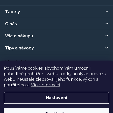
Z
Tapety
á
p
O nás
a
t
Vše o nákupu
í
Tipy a návody
Kontakt
Používáme cookies, abychom Vám umožnili
pohodlné prohlížení webu a díky analýze provozu
Prodejna
webu neustále zlepšovali jeho funkce, výkon a
použitelnost.
Více informací
Copyright 2026
Tapety Metro Florenc
. Všechna práva
vyhrazena.
Nastavení
Vytvořil Shoptet
| Nakódoval
Shopcode