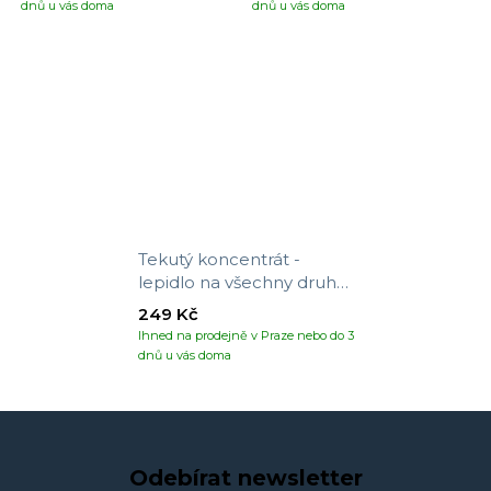
dnů u vás doma
dnů u vás doma
Tekutý koncentrát -
lepidlo na všechny druhy
tapet
249 Kč
Ihned na prodejně v Praze nebo do 3
dnů u vás doma
Odebírat newsletter