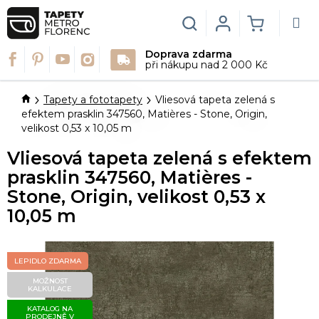
Přejít
na
Hledat
Login
NÁKUPN
obsah
Doprava zdarma
KOŠÍK
při nákupu nad 2 000 Kč
Domů
Tapety a fototapety
Vliesová tapeta zelená s
efektem prasklin 347560, Matières - Stone, Origin,
velikost 0,53 x 10,05 m
Vliesová tapeta zelená s efektem
prasklin 347560, Matières -
Stone, Origin, velikost 0,53 x
10,05 m
LEPIDLO ZDARMA
MOŽNOST
KALKULACE
KATALOG NA
PRODEJNĚ V